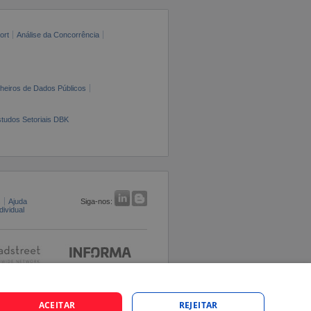
ort
Análise da Concorrência
cheiros de Dados Públicos
tudos Setoriais DBK
s
Ajuda
Siga-nos:
ividual
ACEITAR
REJEITAR