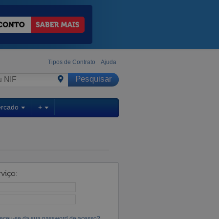
Tipos de Contrato
Ajuda
ercado
+
viço:
eceu-se da sua password de acesso?