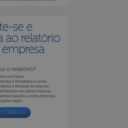
te-se e
 ao relatório
a empresa
ui o relatório?
isco de Failure
Vendas e Resultados (3 anos)
ntactos e Atividade da empresa
Participações em outras empresas
spetivas ligações a outras empresas
icações legais
o Grátis »