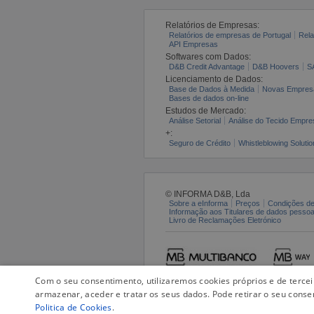
Relatórios de Empresas:
Relatórios de empresas de Portugal
Rela
API Empresas
Softwares com Dados:
D&B Credit Advantage
D&B Hoovers
S
Licenciamento de Dados:
Base de Dados à Medida
Novas Empres
Bases de dados on-line
Estudos de Mercado:
Análise Setorial
Análise do Tecido Empres
+:
Seguro de Crédito
Whistleblowing Solutio
© INFORMA D&B, Lda
Sobre a eInforma
Preços
Condições de
Informação aos Titulares de dados pesso
Livro de Reclamações Eletrónico
Com o seu consentimento, utilizaremos cookies próprios e de terce
armazenar, aceder e tratar os seus dados. Pode retirar o seu conse
Politica de Cookies
.