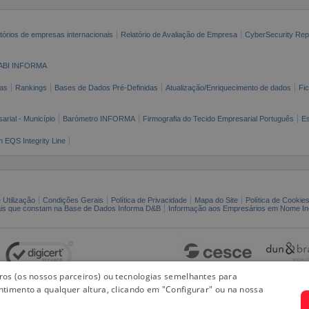
tórios de empresas internacionais
Relatório de Avaliação de Empresa
CyberSecurity Rep
ABI INFORMA
as
Rankings
Bases de Dados Pré-Definidas
Atualização/Enriquecimento de dados
Fi
arial - Município
Barómetro INFORMA
Firmografia do Tecido Empresarial Português
Es
n EQS Integrity Line
 Utilização
Condições Gerais
Política de Privacidade
Mapa do Site
Política de Cookie
ais que constam na Base de Dados Informa D&B
Informação aos Empresários em Nome Ind
iros (os nossos parceiros) ou tecnologias semelhantes para
ntimento a qualquer altura, clicando em "Configurar" ou na nossa