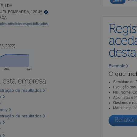
E, LDA
UEL BOMBARDA, 120 4º
SBOA
dades médicas especializadas
Regis
aceda
23, 2022)
dest
Exemplo
2023
2024
O que incl
a esta empresa
Semáforo do R
Evolução das 
tração de resultados
NIF, Nome, Co
o
Acionistas e 
Gestores e re
Marcas e publ
ency
tração de resultados
Relatóri
o
o