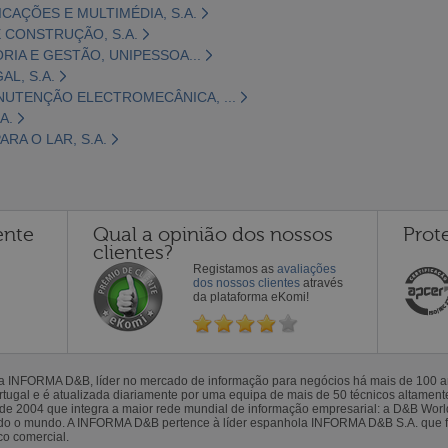
CAÇÕES E MULTIMÉDIA, S.A.
 CONSTRUÇÃO, S.A.
ORIA E GESTÃO, UNIPESSOA...
L, S.A.
NUTENÇÃO ELECTROMECÂNICA, ...
A.
RA O LAR, S.A.
ente
Qual a opinião dos nossos
Prot
clientes?
Registamos as
avaliações
dos nossos clientes
através
da plataforma eKomi!
la INFORMA D&B, líder no mercado de informação para negócios há mais de 100
gal e é atualizada diariamente por uma equipa de mais de 50 técnicos altamente 
sde 2004 que integra a maior rede mundial de informação empresarial: a D&B Wor
todo o mundo. A INFORMA D&B pertence à líder espanhola INFORMA D&B S.A. que 
co comercial.