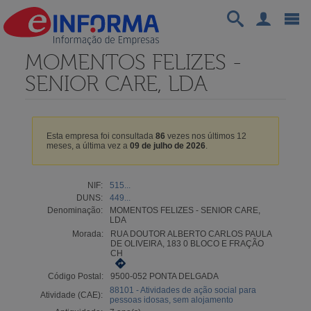
MOMENTOS FELIZES -
SENIOR CARE, LDA
Esta empresa foi consultada
86
vezes nos últimos 12
meses, a última vez a
09 de julho de 2026
.
NIF:
515...
DUNS:
449...
Denominação:
MOMENTOS FELIZES - SENIOR CARE,
LDA
Morada:
RUA DOUTOR ALBERTO CARLOS PAULA
DE OLIVEIRA, 183 0 BLOCO E FRAÇÃO
CH
Código Postal:
9500-052 PONTA DELGADA
88101 - Atividades de ação social para
Atividade (CAE):
pessoas idosas, sem alojamento