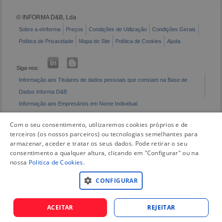
© INFORMA D&B, Lda
Sobre a eInforma
Preços
Condições de Utilização
Condições Gerais
Política de Privacidade
Mapa do Site
Política de Cookies
Ajuda
Siga-nos:
Informação aos Titulares de dados pessoais que constam na Base de
Dados Informa D&B
Informação aos Empresários em Nome Individual
Livro de Reclamações Eletrónico
Com o seu consentimento, utilizaremos cookies próprios e de
terceiros (os nossos parceiros) ou tecnologias semelhantes para
armazenar, aceder e tratar os seus dados. Pode retirar o seu
consentimento a qualquer altura, clicando em "Configurar" ou na
nossa
Politica de Cookies
.
CONFIGURAR
ACEITAR
REJEITAR