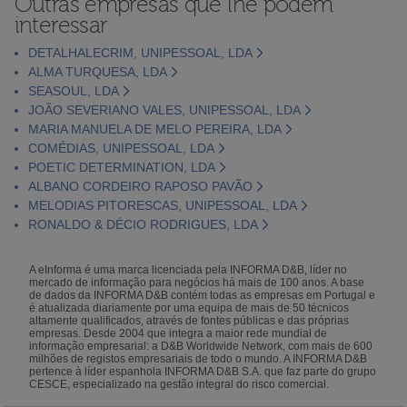
Outras empresas que lhe podem
interessar
DETALHALECRIM, UNIPESSOAL, LDA
ALMA TURQUESA, LDA
SEASOUL, LDA
JOÃO SEVERIANO VALES, UNIPESSOAL, LDA
MARIA MANUELA DE MELO PEREIRA, LDA
COMÉDIAS, UNIPESSOAL, LDA
POETIC DETERMINATION, LDA
ALBANO CORDEIRO RAPOSO PAVÃO
MELODIAS PITORESCAS, UNIPESSOAL, LDA
RONALDO & DÉCIO RODRIGUES, LDA
A eInforma é uma marca licenciada pela INFORMA D&B, líder no
mercado de informação para negócios há mais de 100 anos. A base
de dados da INFORMA D&B contém todas as empresas em Portugal e
é atualizada diariamente por uma equipa de mais de 50 técnicos
altamente qualificados, através de fontes públicas e das próprias
empresas. Desde 2004 que integra a maior rede mundial de
informação empresarial: a D&B Worldwide Network, com mais de 600
milhões de registos empresariais de todo o mundo. A INFORMA D&B
pertence à líder espanhola INFORMA D&B S.A. que faz parte do grupo
CESCE, especializado na gestão integral do risco comercial.