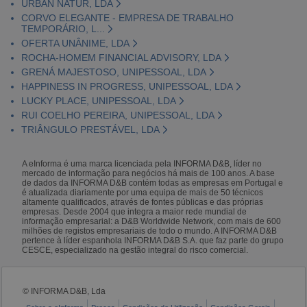
URBAN NATUR, LDA
CORVO ELEGANTE - EMPRESA DE TRABALHO
TEMPORÁRIO, L...
OFERTA UNÂNIME, LDA
ROCHA-HOMEM FINANCIAL ADVISORY, LDA
GRENÁ MAJESTOSO, UNIPESSOAL, LDA
HAPPINESS IN PROGRESS, UNIPESSOAL, LDA
LUCKY PLACE, UNIPESSOAL, LDA
RUI COELHO PEREIRA, UNIPESSOAL, LDA
TRIÂNGULO PRESTÁVEL, LDA
A eInforma é uma marca licenciada pela INFORMA D&B, líder no
mercado de informação para negócios há mais de 100 anos. A base
de dados da INFORMA D&B contém todas as empresas em Portugal e
é atualizada diariamente por uma equipa de mais de 50 técnicos
altamente qualificados, através de fontes públicas e das próprias
empresas. Desde 2004 que integra a maior rede mundial de
informação empresarial: a D&B Worldwide Network, com mais de 600
milhões de registos empresariais de todo o mundo. A INFORMA D&B
pertence à líder espanhola INFORMA D&B S.A. que faz parte do grupo
CESCE, especializado na gestão integral do risco comercial.
© INFORMA D&B, Lda