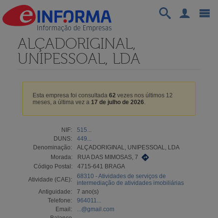
ALÇADORIGINAL,
UNIPESSOAL, LDA
Esta empresa foi consultada
62
vezes nos últimos 12
meses, a última vez a
17 de julho de 2026
.
NIF:
515...
DUNS:
449...
Denominação:
ALÇADORIGINAL, UNIPESSOAL, LDA
Morada:
RUA DAS MIMOSAS, 7
Código Postal:
4715-641 BRAGA
68310 - Atividades de serviços de
Atividade (CAE):
intermediação de atividades imobiliárias
Antiguidade:
7 ano(s)
Telefone:
964011...
Email:
...@gmail.com
Balanço