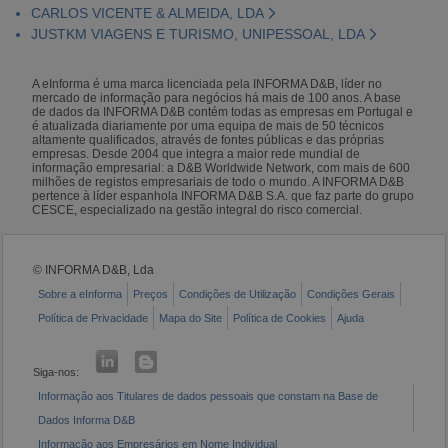
CARLOS VICENTE & ALMEIDA, LDA
JUSTKM VIAGENS E TURISMO, UNIPESSOAL, LDA
A eInforma é uma marca licenciada pela INFORMA D&B, líder no
mercado de informação para negócios há mais de 100 anos. A base
de dados da INFORMA D&B contém todas as empresas em Portugal e
é atualizada diariamente por uma equipa de mais de 50 técnicos
altamente qualificados, através de fontes públicas e das próprias
empresas. Desde 2004 que integra a maior rede mundial de
informação empresarial: a D&B Worldwide Network, com mais de 600
milhões de registos empresariais de todo o mundo. A INFORMA D&B
pertence à líder espanhola INFORMA D&B S.A. que faz parte do grupo
CESCE, especializado na gestão integral do risco comercial.
© INFORMA D&B, Lda
Sobre a eInforma
Preços
Condições de Utilização
Condições Gerais
Política de Privacidade
Mapa do Site
Política de Cookies
Ajuda
Siga-nos:
Informação aos Titulares de dados pessoais que constam na Base de
Dados Informa D&B
Informação aos Empresários em Nome Individual