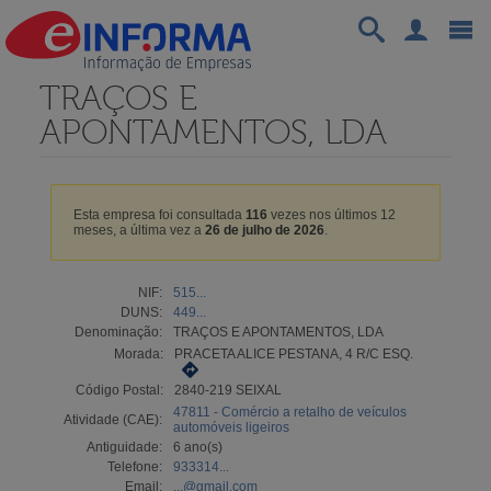
TRAÇOS E
APONTAMENTOS, LDA
Esta empresa foi consultada
116
vezes nos últimos 12
meses, a última vez a
26 de julho de 2026
.
NIF:
515...
DUNS:
449...
Denominação:
TRAÇOS E APONTAMENTOS, LDA
Morada:
PRACETA ALICE PESTANA, 4 R/C ESQ.
Código Postal:
2840-219 SEIXAL
47811 - Comércio a retalho de veículos
Atividade (CAE):
automóveis ligeiros
Antiguidade:
6 ano(s)
Telefone:
933314...
Email:
...@gmail.com