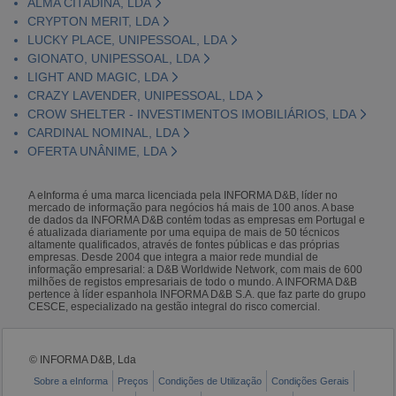
ALMA CITADINA, LDA
CRYPTON MERIT, LDA
LUCKY PLACE, UNIPESSOAL, LDA
GIONATO, UNIPESSOAL, LDA
LIGHT AND MAGIC, LDA
CRAZY LAVENDER, UNIPESSOAL, LDA
CROW SHELTER - INVESTIMENTOS IMOBILIÁRIOS, LDA
CARDINAL NOMINAL, LDA
OFERTA UNÂNIME, LDA
A eInforma é uma marca licenciada pela INFORMA D&B, líder no
mercado de informação para negócios há mais de 100 anos. A base
de dados da INFORMA D&B contém todas as empresas em Portugal e
é atualizada diariamente por uma equipa de mais de 50 técnicos
altamente qualificados, através de fontes públicas e das próprias
empresas. Desde 2004 que integra a maior rede mundial de
informação empresarial: a D&B Worldwide Network, com mais de 600
milhões de registos empresariais de todo o mundo. A INFORMA D&B
pertence à líder espanhola INFORMA D&B S.A. que faz parte do grupo
CESCE, especializado na gestão integral do risco comercial.
© INFORMA D&B, Lda
Sobre a eInforma
Preços
Condições de Utilização
Condições Gerais