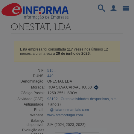
ONESTAT, LDA
Esta empresa foi consultada
117
vezes nos últimos 12
meses, a última vez a
29 de junho de 2026
.
NIF:
515...
DUNS:
449...
Denominação:
ONESTAT, LDA
Morada:
RUA SILVA CARVALHO, 60
Código Postal:
1250-255 LISBOA
Atividade (CAE):
93192 - Outras atividades desportivas, n.e.
Antiguidade:
7 ano(s)
Email:
...@statartesmarciais.com
Website:
www.statportugal.com
Balanço
disponível:
SIM (2024, 2023, 2022)
Evolução das