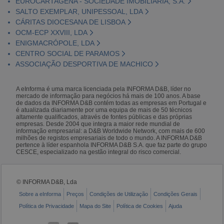
EUROCARTAGENA - SOCIEDADE IMOBILIÁRIA, S.A.
SALTO EXEMPLAR, UNIPESSOAL, LDA
CÁRITAS DIOCESANA DE LISBOA
OCM-ECP XXVIII, LDA
ENIGMACRÓPOLE, LDA
CENTRO SOCIAL DE PARAMOS
ASSOCIAÇÃO DESPORTIVA DE MACHICO
A eInforma é uma marca licenciada pela INFORMA D&B, líder no
mercado de informação para negócios há mais de 100 anos. A base
de dados da INFORMA D&B contém todas as empresas em Portugal e
é atualizada diariamente por uma equipa de mais de 50 técnicos
altamente qualificados, através de fontes públicas e das próprias
empresas. Desde 2004 que integra a maior rede mundial de
informação empresarial: a D&B Worldwide Network, com mais de 600
milhões de registos empresariais de todo o mundo. A INFORMA D&B
pertence à líder espanhola INFORMA D&B S.A. que faz parte do grupo
CESCE, especializado na gestão integral do risco comercial.
© INFORMA D&B, Lda
Sobre a eInforma
Preços
Condições de Utilização
Condições Gerais
Política de Privacidade
Mapa do Site
Política de Cookies
Ajuda