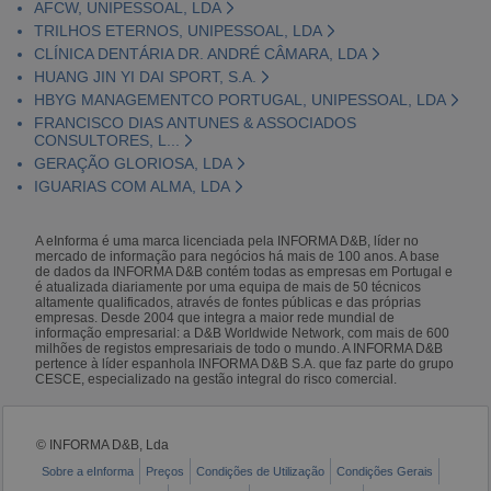
AFCW, UNIPESSOAL, LDA
TRILHOS ETERNOS, UNIPESSOAL, LDA
CLÍNICA DENTÁRIA DR. ANDRÉ CÂMARA, LDA
HUANG JIN YI DAI SPORT, S.A.
HBYG MANAGEMENTCO PORTUGAL, UNIPESSOAL, LDA
FRANCISCO DIAS ANTUNES & ASSOCIADOS
CONSULTORES, L...
GERAÇÃO GLORIOSA, LDA
IGUARIAS COM ALMA, LDA
A eInforma é uma marca licenciada pela INFORMA D&B, líder no
mercado de informação para negócios há mais de 100 anos. A base
de dados da INFORMA D&B contém todas as empresas em Portugal e
é atualizada diariamente por uma equipa de mais de 50 técnicos
altamente qualificados, através de fontes públicas e das próprias
empresas. Desde 2004 que integra a maior rede mundial de
informação empresarial: a D&B Worldwide Network, com mais de 600
milhões de registos empresariais de todo o mundo. A INFORMA D&B
pertence à líder espanhola INFORMA D&B S.A. que faz parte do grupo
CESCE, especializado na gestão integral do risco comercial.
© INFORMA D&B, Lda
Sobre a eInforma
Preços
Condições de Utilização
Condições Gerais