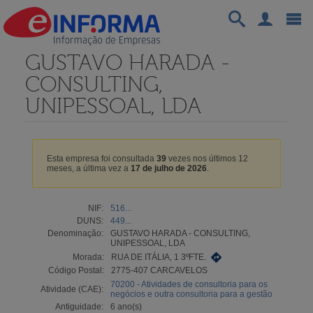
GUSTAVO HARADA -
CONSULTING,
UNIPESSOAL, LDA
Esta empresa foi consultada
39
vezes nos últimos 12
meses, a última vez a
17 de julho de 2026
.
NIF:
516...
DUNS:
449...
Denominação:
GUSTAVO HARADA - CONSULTING,
UNIPESSOAL, LDA
Morada:
RUA DE ITÁLIA, 1 3ºFTE.
Código Postal:
2775-407 CARCAVELOS
70200 - Atividades de consultoria para os
Atividade (CAE):
negócios e outra consultoria para a gestão
Antiguidade:
6 ano(s)