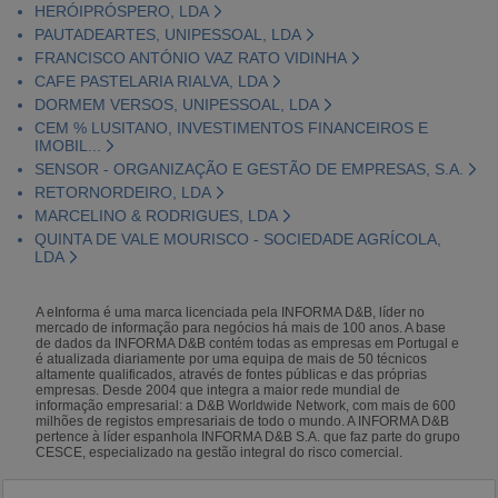
HERÓIPRÓSPERO, LDA
PAUTADEARTES, UNIPESSOAL, LDA
FRANCISCO ANTÓNIO VAZ RATO VIDINHA
CAFE PASTELARIA RIALVA, LDA
DORMEM VERSOS, UNIPESSOAL, LDA
CEM % LUSITANO, INVESTIMENTOS FINANCEIROS E
IMOBIL...
SENSOR - ORGANIZAÇÃO E GESTÃO DE EMPRESAS, S.A.
RETORNORDEIRO, LDA
MARCELINO & RODRIGUES, LDA
QUINTA DE VALE MOURISCO - SOCIEDADE AGRÍCOLA,
LDA
A eInforma é uma marca licenciada pela INFORMA D&B, líder no
mercado de informação para negócios há mais de 100 anos. A base
de dados da INFORMA D&B contém todas as empresas em Portugal e
é atualizada diariamente por uma equipa de mais de 50 técnicos
altamente qualificados, através de fontes públicas e das próprias
empresas. Desde 2004 que integra a maior rede mundial de
informação empresarial: a D&B Worldwide Network, com mais de 600
milhões de registos empresariais de todo o mundo. A INFORMA D&B
pertence à líder espanhola INFORMA D&B S.A. que faz parte do grupo
CESCE, especializado na gestão integral do risco comercial.