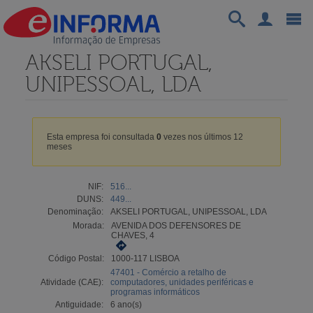
AKSELI PORTUGAL,
UNIPESSOAL, LDA
Esta empresa foi consultada
0
vezes nos últimos 12
meses
NIF:
516...
DUNS:
449...
Denominação:
AKSELI PORTUGAL, UNIPESSOAL, LDA
Morada:
AVENIDA DOS DEFENSORES DE
CHAVES, 4
Código Postal:
1000-117 LISBOA
47401 - Comércio a retalho de
Atividade (CAE):
computadores, unidades periféricas e
programas informáticos
Antiguidade:
6 ano(s)