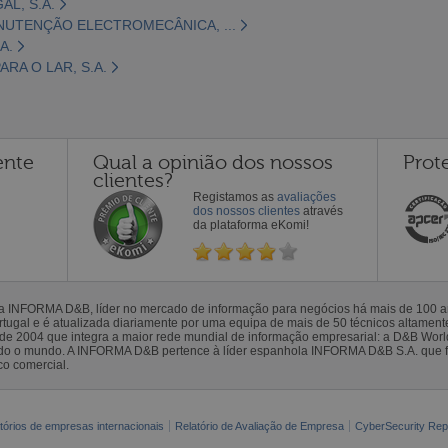
L, S.A.
NUTENÇÃO ELECTROMECÂNICA, ...
A.
RA O LAR, S.A.
ente
Qual a opinião dos nossos
Prot
clientes?
Registamos as
avaliações
dos nossos clientes
através
da plataforma eKomi!
la INFORMA D&B, líder no mercado de informação para negócios há mais de 100
gal e é atualizada diariamente por uma equipa de mais de 50 técnicos altamente 
sde 2004 que integra a maior rede mundial de informação empresarial: a D&B Wor
todo o mundo. A INFORMA D&B pertence à líder espanhola INFORMA D&B S.A. que 
co comercial.
tórios de empresas internacionais
Relatório de Avaliação de Empresa
CyberSecurity Rep