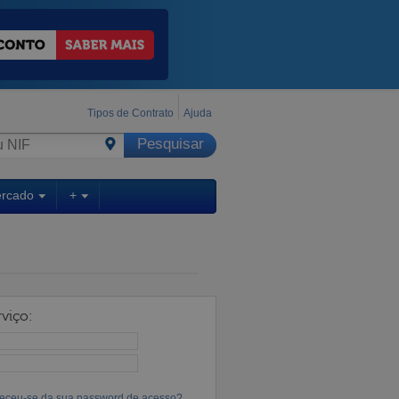
Tipos de Contrato
Ajuda
ercado
+
viço:
eceu-se da sua password de acesso?