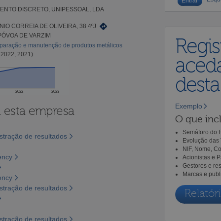
NTO DISCRETO, UNIPESSOAL, LDA
IO CORREIA DE OLIVEIRA, 38 4ºJ
 PÓVOA DE VARZIM
Regis
paração e manutenção de produtos metálicos
 2022, 2021)
aceda
dest
2022
2023
Exemplo
a esta empresa
O que incl
Semáforo do R
tração de resultados
Evolução das 
NIF, Nome, Co
ency
Acionistas e 
Gestores e re
Marcas e publ
ency
tração de resultados
Relatóri
tração de resultados