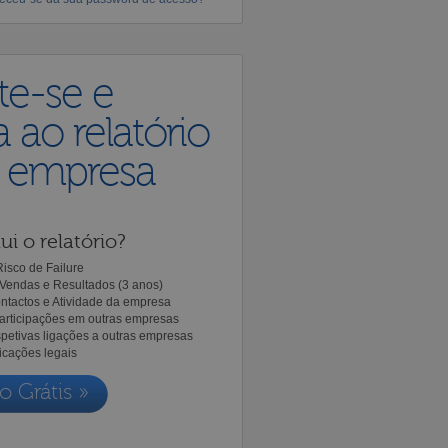
te-se e
 ao relatório
a empresa
ui o relatório?
isco de Failure
Vendas e Resultados (3 anos)
ntactos e Atividade da empresa
Participações em outras empresas
spetivas ligações a outras empresas
icações legais
o Grátis »