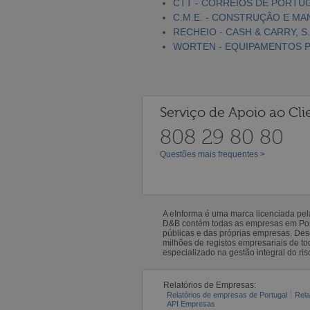
CTT - CORREIOS DE PORTUGA
C.M.E. - CONSTRUÇÃO E MA
RECHEIO - CASH & CARRY, S.
WORTEN - EQUIPAMENTOS PA
Serviço de Apoio ao Cli
808 29 80 80
Questões mais frequentes >
A eInforma é uma marca licenciada pe
D&B contém todas as empresas em Portu
públicas e das próprias empresas. De
milhões de registos empresariais de 
especializado na gestão integral do ris
Relatórios de Empresas:
Relatórios de empresas de Portugal
Rela
API Empresas