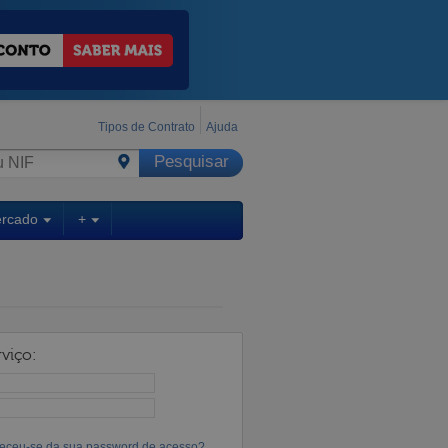
Tipos de Contrato
Ajuda
ercado
+
viço:
eceu-se da sua password de acesso?