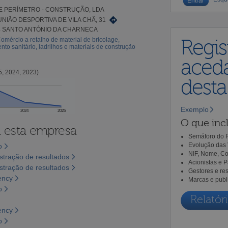
 PERÍMETRO - CONSTRUÇÃO, LDA
UNIÃO DESPORTIVA DE VILA CHÃ, 31
4 SANTO ANTÓNIO DA CHARNECA
omércio a retalho de material de bricolage,
Regis
to sanitário, ladrilhos e materiais de construção
aceda
5, 2024, 2023)
dest
Exemplo
2024
2025
O que incl
a esta empresa
Semáforo do R
Evolução das 
o
NIF, Nome, Co
tração de resultados
Acionistas e 
tração de resultados
Gestores e re
ency
Marcas e publ
o
Relatóri
ency
o