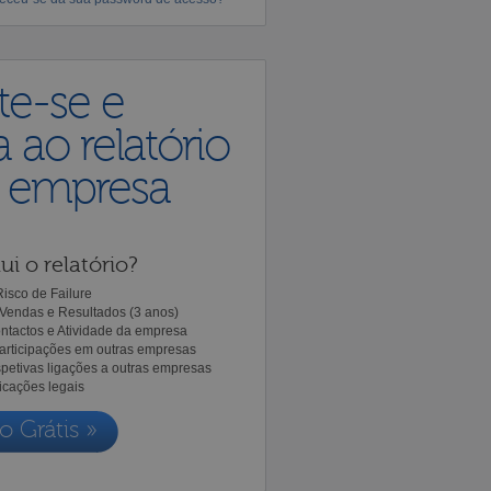
te-se e
 ao relatório
a empresa
ui o relatório?
isco de Failure
Vendas e Resultados (3 anos)
ntactos e Atividade da empresa
Participações em outras empresas
spetivas ligações a outras empresas
icações legais
o Grátis »