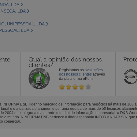
NDA, LDA
ONSECA, LDA
G, UNIPESSOAL, LDA
PESSOAL, LDA
ente
Qual a opinião dos nossos
Prot
clientes?
Registamos as
avaliações
dos nossos clientes
através
da plataforma eKomi!
la INFORMA D&B, líder no mercado de informação para negócios há mais de 100
gal e é atualizada diariamente por uma equipa de mais de 50 técnicos altamente 
sde 2004 que integra a maior rede mundial de informação empresarial: a D&B Wor
todo o mundo. A INFORMA D&B pertence à líder espanhola INFORMA D&B S.A. que 
co comercial.