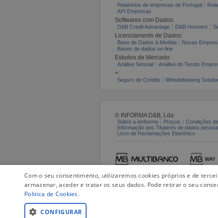
Relatórios de empresas de Portugal
Rela
API Empresas
Softwares com Dados:
D&B Credit Advantage
D&B Hoovers
S
Licenciamento de Dados:
Base de Dados à Medida
Novas Empres
Bases de dados on-line
Estudos de Mercado:
Análise Setorial
Análise do Tecido Empres
+:
Seguro de Crédito
Whistleblowing Solutio
© INFORMA D&B, Lda
Sobre a eInforma
Preços
Condições de
Informação aos Titulares de dados pesso
Livro de Reclamações Eletrónico
Com o seu consentimento, utilizaremos cookies próprios e de terce
armazenar, aceder e tratar os seus dados. Pode retirar o seu conse
Politica de Cookies
.
CONFIGURAR