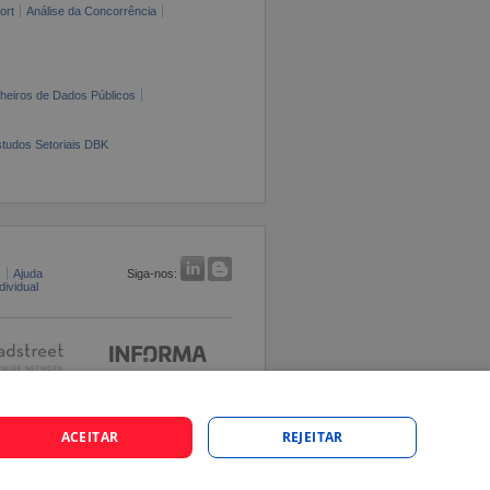
ort
Análise da Concorrência
cheiros de Dados Públicos
tudos Setoriais DBK
s
Ajuda
Siga-nos:
ividual
ACEITAR
REJEITAR