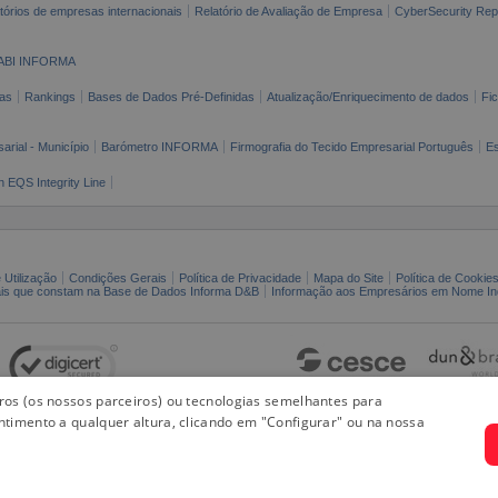
tórios de empresas internacionais
Relatório de Avaliação de Empresa
CyberSecurity Rep
ABI INFORMA
as
Rankings
Bases de Dados Pré-Definidas
Atualização/Enriquecimento de dados
Fi
arial - Município
Barómetro INFORMA
Firmografia do Tecido Empresarial Português
Es
n EQS Integrity Line
 Utilização
Condições Gerais
Política de Privacidade
Mapa do Site
Política de Cookie
ais que constam na Base de Dados Informa D&B
Informação aos Empresários em Nome Ind
iros (os nossos parceiros) ou tecnologias semelhantes para
ntimento a qualquer altura, clicando em "Configurar" ou na nossa