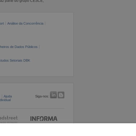
faz parte do grupo CESCE,
ort
Análise da Concorrência
cheiros de Dados Públicos
tudos Setoriais DBK
s
Ajuda
Siga-nos:
ividual