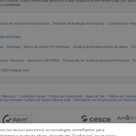
todo o mundo. A INFORMA D&B pertence à líder espanhola INFORMA D&B S.A. que 
co comercial.
tórios de empresas internacionais
Relatório de Avaliação de Empresa
CyberSecurity Rep
ABI INFORMA
as
Rankings
Bases de Dados Pré-Definidas
Atualização/Enriquecimento de dados
Fi
arial - Município
Barómetro INFORMA
Firmografia do Tecido Empresarial Português
Es
n EQS Integrity Line
 Utilização
Condições Gerais
Política de Privacidade
Mapa do Site
Política de Cookie
ais que constam na Base de Dados Informa D&B
Informação aos Empresários em Nome Ind
iros (os nossos parceiros) ou tecnologias semelhantes para
ntimento a qualquer altura, clicando em "Configurar" ou na nossa