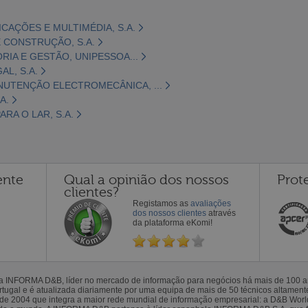
CAÇÕES E MULTIMÉDIA, S.A.
 CONSTRUÇÃO, S.A.
ORIA E GESTÃO, UNIPESSOA...
L, S.A.
NUTENÇÃO ELECTROMECÂNICA, ...
A.
RA O LAR, S.A.
ente
Qual a opinião dos nossos
Prot
clientes?
Registamos as
avaliações
dos nossos clientes
através
da plataforma eKomi!
la INFORMA D&B, líder no mercado de informação para negócios há mais de 100
gal e é atualizada diariamente por uma equipa de mais de 50 técnicos altamente 
sde 2004 que integra a maior rede mundial de informação empresarial: a D&B Wor