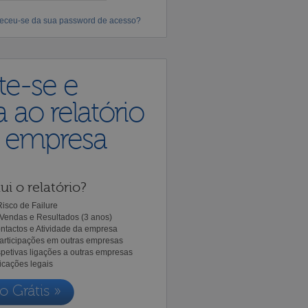
eceu-se da sua password de acesso?
te-se e
 ao relatório
a empresa
ui o relatório?
isco de Failure
Vendas e Resultados (3 anos)
ntactos e Atividade da empresa
Participações em outras empresas
spetivas ligações a outras empresas
icações legais
o Grátis »