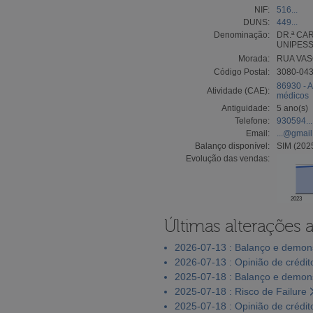
NIF:
516...
DUNS:
449...
Denominação:
DR.ª CA
UNIPESS
Morada:
RUA VAS
Código Postal:
3080-043
86930 - A
Atividade (CAE):
médicos
Antiguidade:
5 ano(s)
Telefone:
930594...
Email:
...@gmai
Balanço disponível:
SIM (202
Evolução das vendas:
2023
Últimas alterações 
2026-07-13 : Balanço e demons
2026-07-13 : Opinião de crédit
2025-07-18 : Balanço e demons
2025-07-18 : Risco de Failure
2025-07-18 : Opinião de crédit