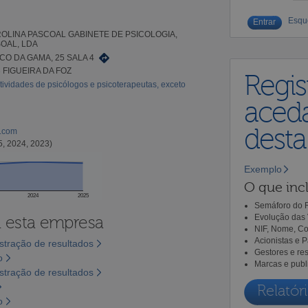
Esqu
ROLINA PASCOAL GABINETE DE PSICOLOGIA,
OAL, LDA
CO DA GAMA, 25 SALA 4
 FIGUEIRA DA FOZ
Regis
tividades de psicólogos e psicoterapeutas, exceto
aceda
dest
l.com
5, 2024, 2023)
Exemplo
O que incl
2024
2025
Semáforo do R
Evolução das 
a esta empresa
NIF, Nome, Co
Acionistas e 
tração de resultados
Gestores e re
o
Marcas e publ
tração de resultados
Relatóri
o