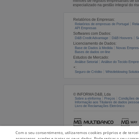
milhões de registos empresariais de 
especializado na gestão integral do ris
Relatórios de Empresas:
Relatórios de empresas de Portugal
Rela
API Empresas
Softwares com Dados:
D&B Credit Advantage
D&B Hoovers
S
Licenciamento de Dados:
Base de Dados à Medida
Novas Empres
Bases de dados on-line
Estudos de Mercado:
Análise Setorial
Análise do Tecido Empres
+:
Seguro de Crédito
Whistleblowing Solutio
© INFORMA D&B, Lda
Sobre a eInforma
Preços
Condições de
Informação aos Titulares de dados pesso
Livro de Reclamações Eletrónico
Com o seu consentimento, utilizaremos cookies próprios e de terce
armazenar, aceder e tratar os seus dados. Pode retirar o seu conse