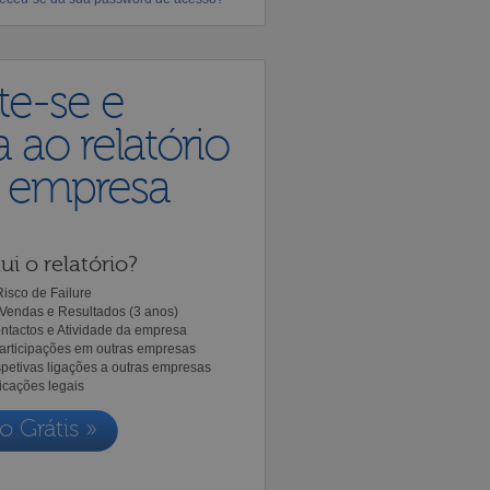
te-se e
 ao relatório
a empresa
ui o relatório?
isco de Failure
Vendas e Resultados (3 anos)
ntactos e Atividade da empresa
Participações em outras empresas
spetivas ligações a outras empresas
icações legais
o Grátis »