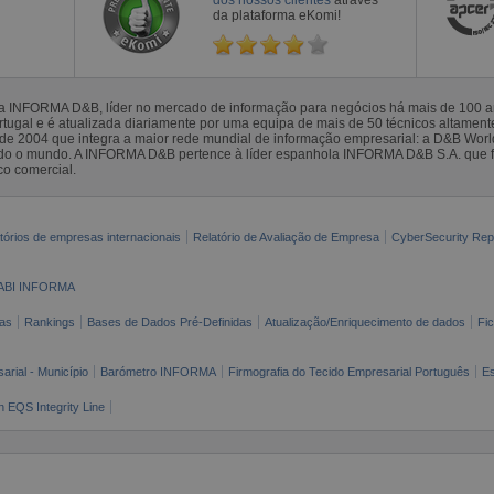
da plataforma eKomi!
la INFORMA D&B, líder no mercado de informação para negócios há mais de 100
gal e é atualizada diariamente por uma equipa de mais de 50 técnicos altamente 
sde 2004 que integra a maior rede mundial de informação empresarial: a D&B Wor
todo o mundo. A INFORMA D&B pertence à líder espanhola INFORMA D&B S.A. que 
co comercial.
tórios de empresas internacionais
Relatório de Avaliação de Empresa
CyberSecurity Rep
ABI INFORMA
as
Rankings
Bases de Dados Pré-Definidas
Atualização/Enriquecimento de dados
Fi
arial - Município
Barómetro INFORMA
Firmografia do Tecido Empresarial Português
Es
n EQS Integrity Line