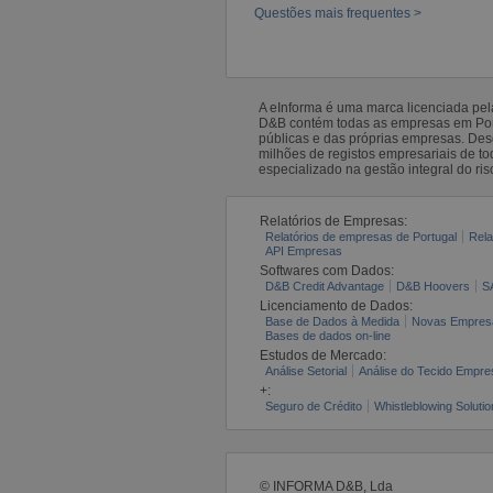
Questões mais frequentes >
A eInforma é uma marca licenciada pe
D&B contém todas as empresas em Portu
públicas e das próprias empresas. De
milhões de registos empresariais de 
especializado na gestão integral do ris
Relatórios de Empresas:
Relatórios de empresas de Portugal
Rela
API Empresas
Softwares com Dados:
D&B Credit Advantage
D&B Hoovers
S
Licenciamento de Dados:
Base de Dados à Medida
Novas Empres
Bases de dados on-line
Estudos de Mercado:
Análise Setorial
Análise do Tecido Empres
+:
Seguro de Crédito
Whistleblowing Solutio
© INFORMA D&B, Lda