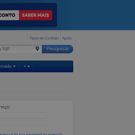
Tipos de Contrato
Ajuda
ercado
+
viço:
eceu-se da sua password de acesso?