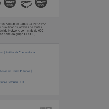
 anos. A base de dados da INFORMA
qualificados, através de fontes
ldwide Network, com mais de 600
faz parte do grupo CESCE,
ort
Análise da Concorrência
cheiros de Dados Públicos
tudos Setoriais DBK