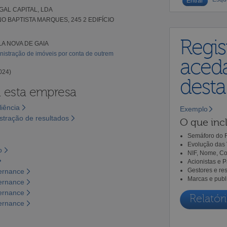
AL CAPITAL, LDA
O BAPTISTA MARQUES, 245 2 EDIFÍCIO
Regis
LA NOVA DE GAIA
nistração de imóveis por conta de outrem
aceda
024)
dest
a esta empresa
liência
Exemplo
tração de resultados
O que incl
Semáforo do R
Evolução das 
o
NIF, Nome, Co
Acionistas e 
Gestores e re
vernance
Marcas e publ
vernance
vernance
Relatóri
vernance