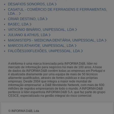
DESAFIOS SONOROS, LDA
CASATUL - COMÉRCIO DE FERRAGENS E FERRAMENTAS,
LDA...
CRIAR DESTINO, LDA
BASEC, LDA
VATICÍNIO BINÁRIO, UNIPESSOAL, LDA
JULIANO & ATHUS, LDA
MAGNISTEPS - MEDICINA DENTÁRIA, UNIPESSOAL, LDA
MARCOS ATHAYDE, UNIPESSOAL, LDA
FALCÕES100FLEXÕES, UNIPESSOAL, LDA
A eInforma é uma marca licenciada pela INFORMA D&B, líder no
mercado de informação para negócios há mais de 100 anos. A base
de dados da INFORMA D&B contém todas as empresas em Portugal e
é atualizada diariamente por uma equipa de mais de 50 técnicos
altamente qualificados, através de fontes públicas e das próprias
empresas. Desde 2004 que integra a maior rede mundial de
informação empresarial: a D&B Worldwide Network, com mais de 600
milhões de registos empresariais de todo o mundo. A INFORMA D&B
pertence à líder espanhola INFORMA D&B S.A. que faz parte do grupo
CESCE, especializado na gestão integral do risco comercial.
© INFORMA D&B, Lda