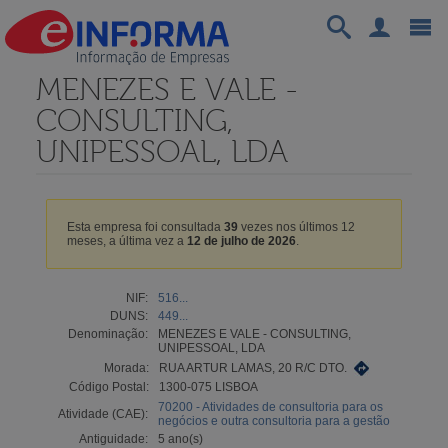
MENEZES E VALE -
CONSULTING,
UNIPESSOAL, LDA
Esta empresa foi consultada
39
vezes nos últimos 12
meses, a última vez a
12 de julho de 2026
.
NIF:
516...
DUNS:
449...
Denominação:
MENEZES E VALE - CONSULTING,
UNIPESSOAL, LDA
Morada:
RUA ARTUR LAMAS, 20 R/C DTO.
Código Postal:
1300-075 LISBOA
70200 - Atividades de consultoria para os
Atividade (CAE):
negócios e outra consultoria para a gestão
Antiguidade:
5 ano(s)