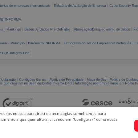
tórios de empresas internacionais
Relatório de Avaliação de Empresa
CyberSecurity Rep
ABI INFORMA
as
Rankings
Bases de Dados Pré-Definidas
Atualização/Enriquecimento de dados
Fi
arial - Município
Barómetro INFORMA
Firmografia do Tecido Empresarial Português
Es
n EQS Integrity Line
 Utilização
Condições Gerais
Política de Privacidade
Mapa do Site
Política de Cookie
ais que constam na Base de Dados Informa D&B
Informação aos Empresários em Nome Ind
iros (os nossos parceiros) ou tecnologias semelhantes para
ntimento a qualquer altura, clicando em "Configurar" ou na nossa