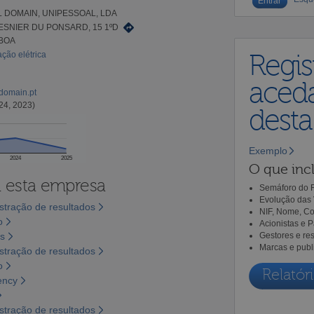
 DOMAIN, UNIPESSOAL, LDA
ESNIER DU PONSARD, 15 1ºD
SBOA
ação elétrica
Regis
aceda
ldomain.pt
24, 2023)
dest
Exemplo
2024
2025
O que incl
a esta empresa
Semáforo do R
Evolução das 
tração de resultados
NIF, Nome, Co
o
Acionistas e 
os
Gestores e re
Marcas e publ
tração de resultados
o
Relatóri
ency
tração de resultados