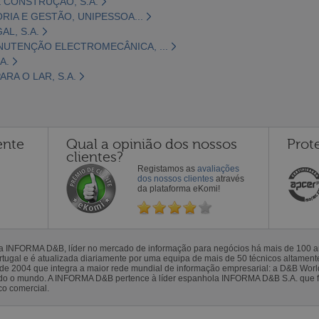
 CONSTRUÇÃO, S.A.
ORIA E GESTÃO, UNIPESSOA...
L, S.A.
NUTENÇÃO ELECTROMECÂNICA, ...
A.
RA O LAR, S.A.
ente
Qual a opinião dos nossos
Prot
clientes?
Registamos as
avaliações
dos nossos clientes
através
da plataforma eKomi!
la INFORMA D&B, líder no mercado de informação para negócios há mais de 100
gal e é atualizada diariamente por uma equipa de mais de 50 técnicos altamente 
sde 2004 que integra a maior rede mundial de informação empresarial: a D&B Wor
todo o mundo. A INFORMA D&B pertence à líder espanhola INFORMA D&B S.A. que 
co comercial.