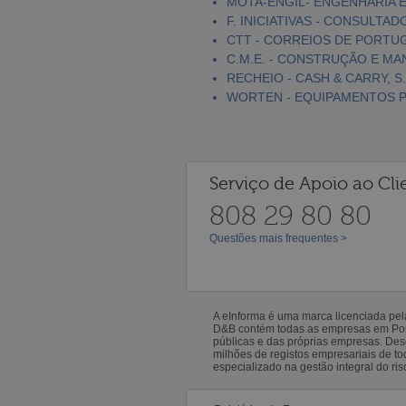
MOTA-ENGIL- ENGENHARIA E
F. INICIATIVAS - CONSULTAD
CTT - CORREIOS DE PORTUGA
C.M.E. - CONSTRUÇÃO E MA
RECHEIO - CASH & CARRY, S.
WORTEN - EQUIPAMENTOS PA
Serviço de Apoio ao Cli
808 29 80 80
Questões mais frequentes >
A eInforma é uma marca licenciada pe
D&B contém todas as empresas em Portu
públicas e das próprias empresas. De
milhões de registos empresariais de 
especializado na gestão integral do ris