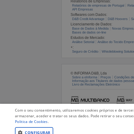
Relatórios de Empresas:
Relatórios de empresas de Portugal
Rela
API Empresas
Softwares com Dados:
D&B Credit Advantage
D&B Hoovers
S
Licenciamento de Dados:
Base de Dados à Medida
Novas Empres
Bases de dados on-line
Estudos de Mercado:
Análise Setorial
Análise do Tecido Empres
+:
Seguro de Crédito
Whistleblowing Solutio
© INFORMA D&B, Lda
Sobre a eInforma
Preços
Condições de
Informação aos Titulares de dados pesso
Livro de Reclamações Eletrónico
Com o seu consentimento, utilizaremos cookies próprios e de terce
armazenar, aceder e tratar os seus dados. Pode retirar o seu conse
Politica de Cookies
.
CONFIGURAR