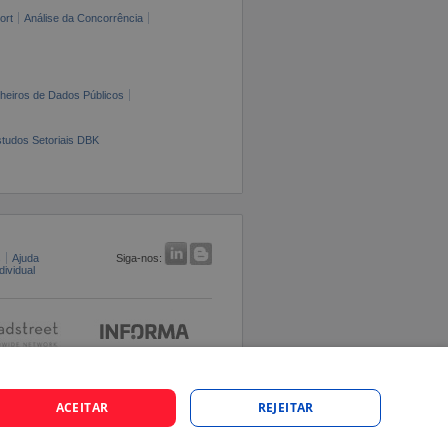
ort
Análise da Concorrência
cheiros de Dados Públicos
tudos Setoriais DBK
s
Ajuda
Siga-nos:
ividual
ACEITAR
REJEITAR