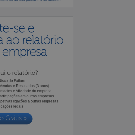
te-se e
 ao relatório
a empresa
ui o relatório?
isco de Failure
Vendas e Resultados (3 anos)
ntactos e Atividade da empresa
Participações em outras empresas
spetivas ligações a outras empresas
icações legais
o Grátis »