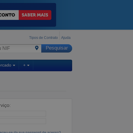
Tipos de Contrato
Ajuda
ercado
+
viço:
eceu-se da sua password de acesso?