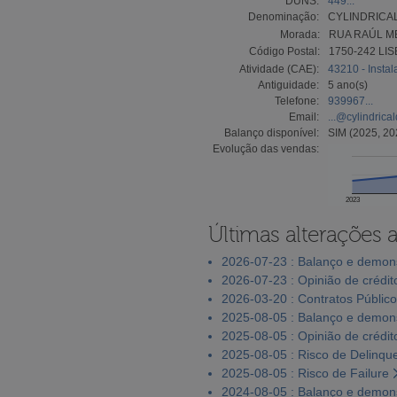
DUNS:
449...
Denominação:
CYLINDRICAL
Morada:
RUA RAÚL M
Código Postal:
1750-242 LI
Atividade (CAE):
43210 - Instal
Antiguidade:
5 ano(s)
Telefone:
939967...
Email:
...@cylindrica
Balanço disponível:
SIM (2025, 20
Evolução das vendas:
2023
Últimas alterações 
2026-07-23 : Balanço e demons
2026-07-23 : Opinião de crédit
2026-03-20 : Contratos Públic
2025-08-05 : Balanço e demons
2025-08-05 : Opinião de crédit
2025-08-05 : Risco de Delinqu
2025-08-05 : Risco de Failure
2024-08-05 : Balanço e demons