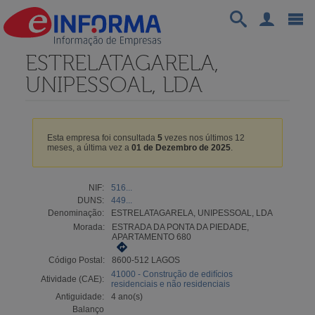
ESTRELATAGARELA,
UNIPESSOAL, LDA
Esta empresa foi consultada
5
vezes nos últimos 12
meses, a última vez a
01 de Dezembro de 2025
.
NIF:
516...
DUNS:
449...
Denominação:
ESTRELATAGARELA, UNIPESSOAL, LDA
Morada:
ESTRADA DA PONTA DA PIEDADE,
APARTAMENTO 680
Código Postal:
8600-512 LAGOS
41000 - Construção de edifícios
Atividade (CAE):
residenciais e não residenciais
Antiguidade:
4 ano(s)
Balanço