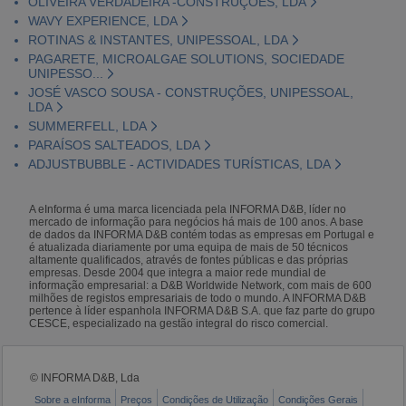
OLIVEIRA VERDADEIRA -CONSTRUÇÕES, LDA
WAVY EXPERIENCE, LDA
ROTINAS & INSTANTES, UNIPESSOAL, LDA
PAGARETE, MICROALGAE SOLUTIONS, SOCIEDADE
UNIPESSO...
JOSÉ VASCO SOUSA - CONSTRUÇÕES, UNIPESSOAL,
LDA
SUMMERFELL, LDA
PARAÍSOS SALTEADOS, LDA
ADJUSTBUBBLE - ACTIVIDADES TURÍSTICAS, LDA
A eInforma é uma marca licenciada pela INFORMA D&B, líder no
mercado de informação para negócios há mais de 100 anos. A base
de dados da INFORMA D&B contém todas as empresas em Portugal e
é atualizada diariamente por uma equipa de mais de 50 técnicos
altamente qualificados, através de fontes públicas e das próprias
empresas. Desde 2004 que integra a maior rede mundial de
informação empresarial: a D&B Worldwide Network, com mais de 600
milhões de registos empresariais de todo o mundo. A INFORMA D&B
pertence à líder espanhola INFORMA D&B S.A. que faz parte do grupo
CESCE, especializado na gestão integral do risco comercial.
© INFORMA D&B, Lda
Sobre a eInforma
Preços
Condições de Utilização
Condições Gerais