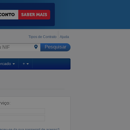
Tipos de Contrato
Ajuda
ercado
+
viço:
eceu-se da sua password de acesso?