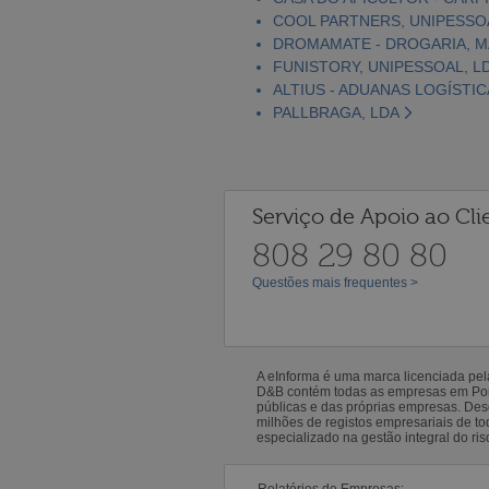
COOL PARTNERS, UNIPESSO
DROMAMATE - DROGARIA, MA
FUNISTORY, UNIPESSOAL, L
ALTIUS - ADUANAS LOGÍSTIC
PALLBRAGA, LDA
Serviço de Apoio ao Cli
808 29 80 80
Questões mais frequentes >
A eInforma é uma marca licenciada pe
D&B contém todas as empresas em Portu
públicas e das próprias empresas. De
milhões de registos empresariais de 
especializado na gestão integral do ris
Relatórios de Empresas: