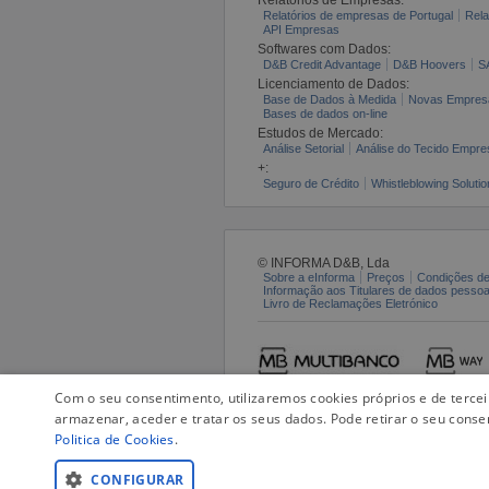
Relatórios de empresas de Portugal
Rela
API Empresas
Softwares com Dados:
D&B Credit Advantage
D&B Hoovers
S
Licenciamento de Dados:
Base de Dados à Medida
Novas Empres
Bases de dados on-line
Estudos de Mercado:
Análise Setorial
Análise do Tecido Empres
+:
Seguro de Crédito
Whistleblowing Solutio
© INFORMA D&B, Lda
Sobre a eInforma
Preços
Condições de
Informação aos Titulares de dados pesso
Livro de Reclamações Eletrónico
Com o seu consentimento, utilizaremos cookies próprios e de terce
armazenar, aceder e tratar os seus dados. Pode retirar o seu conse
Politica de Cookies
.
CONFIGURAR