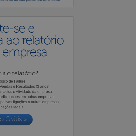
te-se e
 ao relatório
a empresa
ui o relatório?
isco de Failure
Vendas e Resultados (3 anos)
ntactos e Atividade da empresa
Participações em outras empresas
spetivas ligações a outras empresas
icações legais
o Grátis »