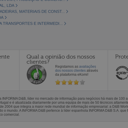
AL, LDA
DEIRAS, MATERIAIS DE CONST...
DA
A TRANSPORTES E INTERMEDI...
ente
Qual a opinião dos nossos
Prot
clientes?
Registamos as
avaliações
dos nossos clientes
através
da plataforma eKomi!
la INFORMA D&B, líder no mercado de informação para negócios há mais de 100
gal e é atualizada diariamente por uma equipa de mais de 50 técnicos altamente 
sde 2004 que integra a maior rede mundial de informação empresarial: a D&B Wor
todo o mundo. A INFORMA D&B pertence à líder espanhola INFORMA D&B S.A. que 
co comercial.