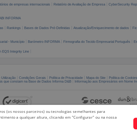
tórios de empresas internacionais
Relatório de Avaliação de Empresa
CyberSecurity Rep
ABI INFORMA
as
Rankings
Bases de Dados Pré-Definidas
Atualização/Enriquecimento de dados
Fi
arial - Município
Barómetro INFORMA
Firmografia do Tecido Empresarial Português
Es
n EQS Integrity Line
 Utilização
Condições Gerais
Política de Privacidade
Mapa do Site
Política de Cookie
ais que constam na Base de Dados Informa D&B
Informação aos Empresários em Nome Ind
iros (os nossos parceiros) ou tecnologias semelhantes para
ntimento a qualquer altura, clicando em "Configurar" ou na nossa