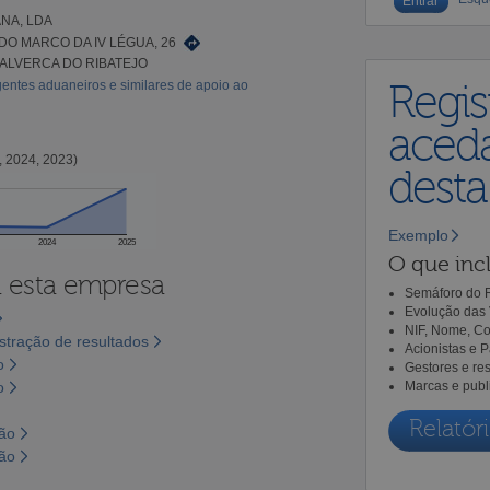
NA, LDA
DO MARCO DA IV LÉGUA, 26
 ALVERCA DO RIBATEJO
entes aduaneiros e similares de apoio ao
Regis
aceda
, 2024, 2023)
dest
Exemplo
2024
2025
O que incl
a esta empresa
Semáforo do R
Evolução das 
NIF, Nome, Co
tração de resultados
Acionistas e 
o
Gestores e re
o
Marcas e publ
Relatóri
são
são