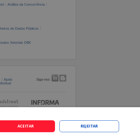
ort
Análise da Concorrência
cheiros de Dados Públicos
tudos Setoriais DBK
s
Ajuda
Siga-nos:
ividual
ACEITAR
REJEITAR