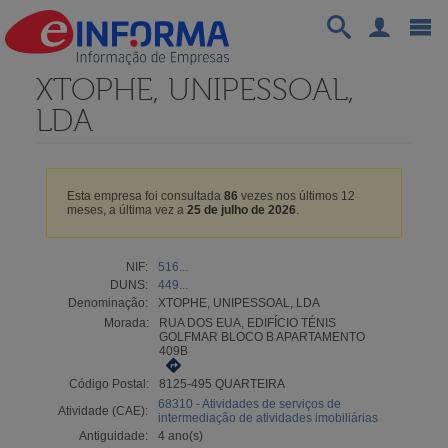
XTOPHE, UNIPESSOAL,
LDA
Esta empresa foi consultada
86
vezes nos últimos 12
meses, a última vez a
25 de julho de 2026
.
NIF:
516...
DUNS:
449...
Denominação:
XTOPHE, UNIPESSOAL, LDA
Morada:
RUA DOS EUA, EDIFÍCIO TÉNIS
GOLFMAR BLOCO B APARTAMENTO
409B
Código Postal:
8125-495 QUARTEIRA
68310 - Atividades de serviços de
Atividade (CAE):
intermediação de atividades imobiliárias
Antiguidade:
4 ano(s)