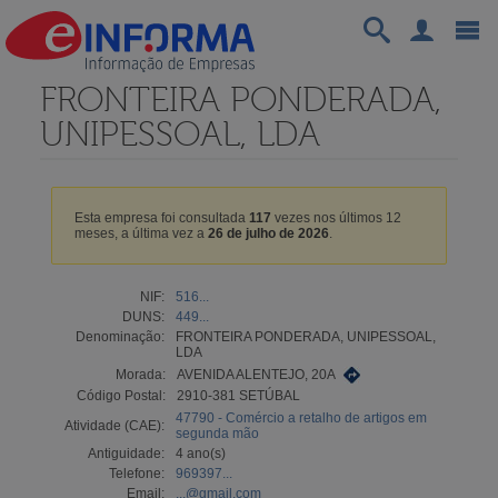
FRONTEIRA PONDERADA,
UNIPESSOAL, LDA
Esta empresa foi consultada
117
vezes nos últimos 12
meses, a última vez a
26 de julho de 2026
.
NIF:
516...
DUNS:
449...
Denominação:
FRONTEIRA PONDERADA, UNIPESSOAL,
LDA
Morada:
AVENIDA ALENTEJO, 20A
Código Postal:
2910-381 SETÚBAL
47790 - Comércio a retalho de artigos em
Atividade (CAE):
segunda mão
Antiguidade:
4 ano(s)
Telefone:
969397...
Email:
...@gmail.com