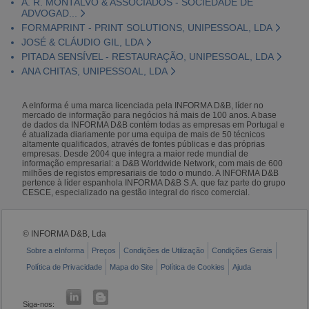
A. R. MONTALVO & ASSOCIADOS - SOCIEDADE DE
ADVOGAD...
FORMAPRINT - PRINT SOLUTIONS, UNIPESSOAL, LDA
JOSÉ & CLÁUDIO GIL, LDA
PITADA SENSÍVEL - RESTAURAÇÃO, UNIPESSOAL, LDA
ANA CHITAS, UNIPESSOAL, LDA
A eInforma é uma marca licenciada pela INFORMA D&B, líder no
mercado de informação para negócios há mais de 100 anos. A base
de dados da INFORMA D&B contém todas as empresas em Portugal e
é atualizada diariamente por uma equipa de mais de 50 técnicos
altamente qualificados, através de fontes públicas e das próprias
empresas. Desde 2004 que integra a maior rede mundial de
informação empresarial: a D&B Worldwide Network, com mais de 600
milhões de registos empresariais de todo o mundo. A INFORMA D&B
pertence à líder espanhola INFORMA D&B S.A. que faz parte do grupo
CESCE, especializado na gestão integral do risco comercial.
© INFORMA D&B, Lda
Sobre a eInforma
Preços
Condições de Utilização
Condições Gerais
Política de Privacidade
Mapa do Site
Política de Cookies
Ajuda
Siga-nos: