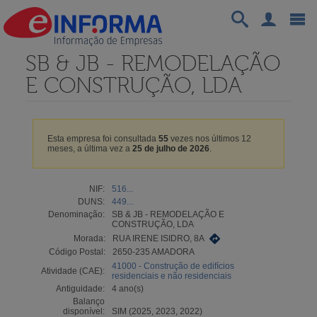
SB & JB - REMODELAÇÃO
E CONSTRUÇÃO, LDA
Esta empresa foi consultada
55
vezes nos últimos 12
meses, a última vez a
25 de julho de 2026
.
NIF:
516...
DUNS:
449...
Denominação:
SB & JB - REMODELAÇÃO E
CONSTRUÇÃO, LDA
Morada:
RUA IRENE ISIDRO, 8A
Código Postal:
2650-235 AMADORA
41000 - Construção de edifícios
Atividade (CAE):
residenciais e não residenciais
Antiguidade:
4 ano(s)
Balanço
disponível:
SIM (2025, 2023, 2022)