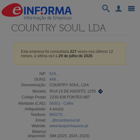
COUNTRY SOUL, LDA
Esta empresa foi consultada
227
vezes nos últimos 12
meses, a última vez a
29 de julho de 2026
.
NIF:
516...
DUNS:
449...
Denominação:
COUNTRY SOUL, LDA
Morada:
RUA 15 DE AGOSTO, 1255
Código Postal:
2230-836 FONTES ABT
Atividade (CAE):
56301 - Cafés
Antiguidade:
4 ano(s)
Telefone:
965275...
Email:
...@countrysoul.pt
Website:
www.tasquinhaaorio.pt
Balanço
disponível:
SIM (2025, 2024, 2023)