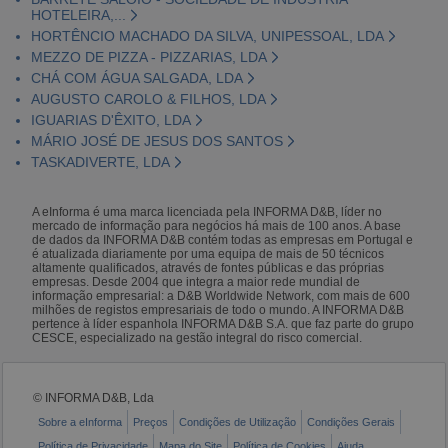
HOTELEIRA,...
HORTÊNCIO MACHADO DA SILVA, UNIPESSOAL, LDA
MEZZO DE PIZZA - PIZZARIAS, LDA
CHÁ COM ÁGUA SALGADA, LDA
AUGUSTO CAROLO & FILHOS, LDA
IGUARIAS D'ÊXITO, LDA
MÁRIO JOSÉ DE JESUS DOS SANTOS
TASKADIVERTE, LDA
A eInforma é uma marca licenciada pela INFORMA D&B, líder no
mercado de informação para negócios há mais de 100 anos. A base
de dados da INFORMA D&B contém todas as empresas em Portugal e
é atualizada diariamente por uma equipa de mais de 50 técnicos
altamente qualificados, através de fontes públicas e das próprias
empresas. Desde 2004 que integra a maior rede mundial de
informação empresarial: a D&B Worldwide Network, com mais de 600
milhões de registos empresariais de todo o mundo. A INFORMA D&B
pertence à líder espanhola INFORMA D&B S.A. que faz parte do grupo
CESCE, especializado na gestão integral do risco comercial.
© INFORMA D&B, Lda
Sobre a eInforma
Preços
Condições de Utilização
Condições Gerais
Política de Privacidade
Mapa do Site
Política de Cookies
Ajuda