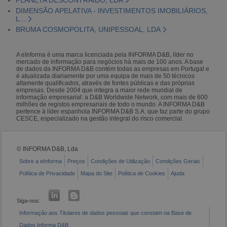
DIMENSÃO APELATIVA - INVESTIMENTOS IMOBILIÁRIOS,
L...
BRUMA COSMOPOLITA, UNIPESSOAL, LDA
A eInforma é uma marca licenciada pela INFORMA D&B, líder no
mercado de informação para negócios há mais de 100 anos. A base
de dados da INFORMA D&B contém todas as empresas em Portugal e
é atualizada diariamente por uma equipa de mais de 50 técnicos
altamente qualificados, através de fontes públicas e das próprias
empresas. Desde 2004 que integra a maior rede mundial de
informação empresarial: a D&B Worldwide Network, com mais de 600
milhões de registos empresariais de todo o mundo. A INFORMA D&B
pertence à líder espanhola INFORMA D&B S.A. que faz parte do grupo
CESCE, especializado na gestão integral do risco comercial.
© INFORMA D&B, Lda
Sobre a eInforma
Preços
Condições de Utilização
Condições Gerais
Política de Privacidade
Mapa do Site
Política de Cookies
Ajuda
Siga-nos:
Informação aos Titulares de dados pessoais que constam na Base de
Dados Informa D&B