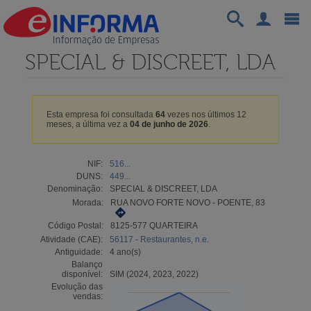
SPECIAL & DISCREET, LDA
Esta empresa foi consultada
64
vezes nos últimos 12
meses, a última vez a
04 de junho de 2026
.
NIF:
516...
DUNS:
449...
Denominação:
SPECIAL & DISCREET, LDA
Morada:
RUA NOVO FORTE NOVO - POENTE, 83
Código Postal:
8125-577 QUARTEIRA
Atividade (CAE):
56117 - Restaurantes, n.e.
Antiguidade:
4 ano(s)
Balanço
disponível:
SIM (2024, 2023, 2022)
Evolução das
vendas: