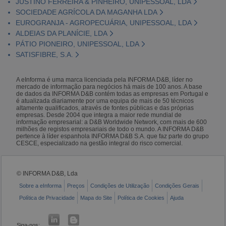
JUSTINO FERREIRA & PINHEIRO, UNIPESSOAL, LDA
SOCIEDADE AGRÍCOLA DA MAGANHA LDA
EUROGRANJA - AGROPECUÁRIA, UNIPESSOAL, LDA
ALDEIAS DA PLANÍCIE, LDA
PÁTIO PIONEIRO, UNIPESSOAL, LDA
SATISFIBRE, S.A.
A eInforma é uma marca licenciada pela INFORMA D&B, líder no
mercado de informação para negócios há mais de 100 anos. A base
de dados da INFORMA D&B contém todas as empresas em Portugal e
é atualizada diariamente por uma equipa de mais de 50 técnicos
altamente qualificados, através de fontes públicas e das próprias
empresas. Desde 2004 que integra a maior rede mundial de
informação empresarial: a D&B Worldwide Network, com mais de 600
milhões de registos empresariais de todo o mundo. A INFORMA D&B
pertence à líder espanhola INFORMA D&B S.A. que faz parte do grupo
CESCE, especializado na gestão integral do risco comercial.
© INFORMA D&B, Lda
Sobre a eInforma
Preços
Condições de Utilização
Condições Gerais
Política de Privacidade
Mapa do Site
Política de Cookies
Ajuda
Siga-nos: