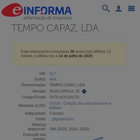
TEMPO CAPAZ, LDA
Esta empresa foi consultada
26
vezes nos últimos 12
meses, a última vez a
14 de julho de 2026
.
NIF:
517...
DUNS:
449...
Denominação:
TEMPO CAPAZ, LDA
Morada:
RUA CAPELA, 15
Código Postal:
5470-419 SALTO
01420 - Criação de outros bovinos e
Atividade (CAE):
búfalos
Antiguidade:
3 ano(s)
Email:
...@gmail.com
Balanço
disponível:
SIM (2025, 2024, 2023)
Evolução das
vendas: