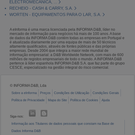
ELECTROMECÂNICA, ...
RECHEIO - CASH & CARRY, S.A.
WORTEN - EQUIPAMENTOS PARA O LAR, S.A.
A eInforma é uma marca licenciada pela INFORMA D&B, líder no
mercado de informação para negócios há mais de 100 anos. A base
de dados da INFORMA D&B contém todas as empresas em Portugal e
é atualizada diariamente por uma equipa de mais de 50 técnicos
altamente qualificados, através de fontes públicas e das próprias
empresas. Desde 2004 que integra a maior rede mundial de
informação empresarial: a D&B Worldwide Network, com mais de 600
milhões de registos empresariais de todo o mundo. A INFORMA D&B
pertence à líder espanhola INFORMA D&B S.A. que faz parte do grupo
CESCE, especializado na gestão integral do risco comercial.
© INFORMA D&B, Lda
Sobre a eInforma
Preços
Condições de Utilização
Condições Gerais
Política de Privacidade
Mapa do Site
Política de Cookies
Ajuda
Siga-nos:
Informação aos Titulares de dados pessoais que constam na Base de
Dados Informa D&B