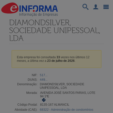
DIAMONDSILVER,
SOCIEDADE UNIPESSOAL,
LDA
Esta empresa foi consultada
33
vezes nos últimos 12
meses, a última vez a
23 de julho de 2026
.
NIF:
517...
DUNS:
449...
Denominação:
DIAMONDSILVER, SOCIEDADE
UNIPESSOAL, LDA
Morada:
AVENIDA JOSÉ SANTOS FARIAS, LOTE
94 1ºE
Código Postal:
8135-167 ALMANCIL
Atividade (CAE):
68322 - Administração de condomínios