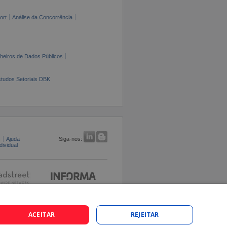
ort
Análise da Concorrência
cheiros de Dados Públicos
tudos Setoriais DBK
s
Ajuda
Siga-nos:
ividual
ACEITAR
REJEITAR