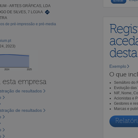
IUM - ARTES GRÁFICAS, LDA
GO DE SILVES, 7 LOJA A
NTRA
ços de pré-impressão e pré-media
Regis
aceda
nium.pt
24, 2023)
dest
Exemplo
2024
2025
O que incl
a esta empresa
Semáforo do R
Evolução das 
tração de resultados
NIF, Nome, Co
o
Acionistas e 
Gestores e re
Marcas e publ
tração de resultados
o
Relatóri
o
o