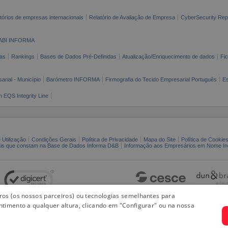
tórios de empresas internacionais
Relatório de Avaliação de Empresa
CyberSecurity Rep
ABI INFORMA
as
Rankings
Bases de Dados Pré-Definidas
Atualização/Enriquecimento de dados
Fi
arial - Município
Barómetro INFORMA
Firmografia do Tecido Empresarial Português
Es
n EQS Integrity Line
 Utilização
Condições Gerais
Política de Privacidade
Mapa do Site
Política de Cookie
ais que constam na Base de Dados Informa D&B
Informação aos Empresários em Nome Ind
iros (os nossos parceiros) ou tecnologias semelhantes para
ntimento a qualquer altura, clicando em "Configurar" ou na nossa