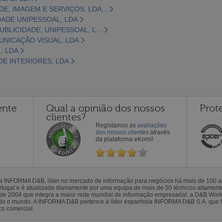
E, IMAGEM E SERVIÇOS, LDA...
DADE UNIPESSOAL, LDA
UBLICIDADE, UNIPESSOAL, L...
UNICAÇÃO VISUAL, LDA
, LDA
DE INTERIORES, LDA
ente
Qual a opinião dos nossos
Prot
clientes?
Registamos as
avaliações
dos nossos clientes
através
da plataforma eKomi!
la INFORMA D&B, líder no mercado de informação para negócios há mais de 100
gal e é atualizada diariamente por uma equipa de mais de 50 técnicos altamente 
sde 2004 que integra a maior rede mundial de informação empresarial: a D&B Wor
todo o mundo. A INFORMA D&B pertence à líder espanhola INFORMA D&B S.A. que 
co comercial.