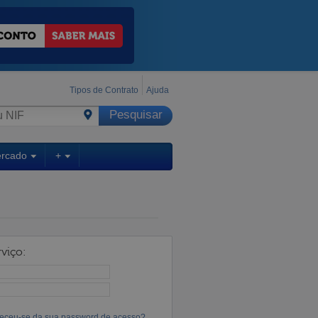
Tipos de Contrato
Ajuda
ercado
+
viço:
eceu-se da sua password de acesso?