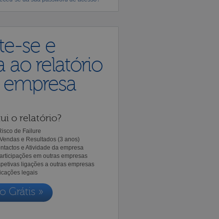
te-se e
 ao relatório
a empresa
ui o relatório?
isco de Failure
Vendas e Resultados (3 anos)
ntactos e Atividade da empresa
Participações em outras empresas
spetivas ligações a outras empresas
icações legais
o Grátis »