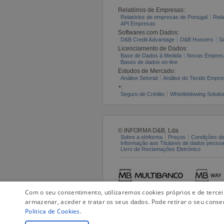
Relatórios de Empresas:
Relatórios de empresas de Portugal
Rela
API Empresas
Softwares com Dados:
D&B Credit Advantage
D&B Hoovers
S
Licenciamento de Dados:
Base de Dados à Medida
Novas Empres
Bases de dados on-line
Estudos de Mercado:
Análise Setorial
Análise do Tecido Empres
+:
Seguro de Crédito
Whistleblowing Solutio
© INFORMA D&B, Lda
Sobre a eInforma
Preços
Condições de
Informação aos Titulares de dados pesso
Livro de Reclamações Eletrónico
Com o seu consentimento, utilizaremos cookies próprios e de terce
armazenar, aceder e tratar os seus dados. Pode retirar o seu conse
Politica de Cookies
.