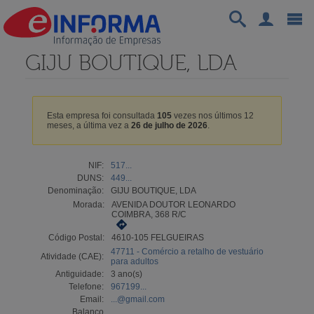
GIJU BOUTIQUE, LDA
Esta empresa foi consultada
105
vezes nos últimos 12
meses, a última vez a
26 de julho de 2026
.
NIF:
517...
DUNS:
449...
Denominação:
GIJU BOUTIQUE, LDA
Morada:
AVENIDA DOUTOR LEONARDO
COIMBRA, 368 R/C
Código Postal:
4610-105 FELGUEIRAS
47711 - Comércio a retalho de vestuário
Atividade (CAE):
para adultos
Antiguidade:
3 ano(s)
Telefone:
967199...
Email:
...@gmail.com
Balanço