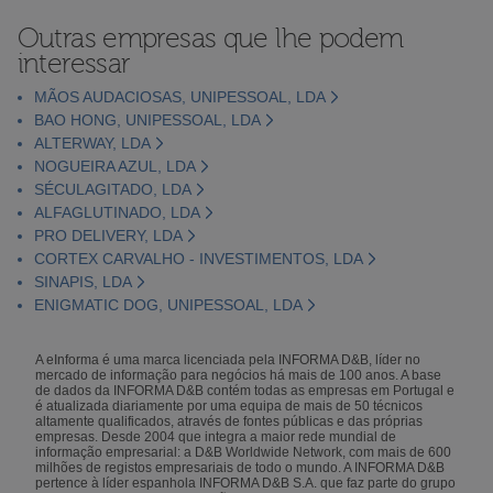
Outras empresas que lhe podem
interessar
MÃOS AUDACIOSAS, UNIPESSOAL, LDA
BAO HONG, UNIPESSOAL, LDA
ALTERWAY, LDA
NOGUEIRA AZUL, LDA
SÉCULAGITADO, LDA
ALFAGLUTINADO, LDA
PRO DELIVERY, LDA
CORTEX CARVALHO - INVESTIMENTOS, LDA
SINAPIS, LDA
ENIGMATIC DOG, UNIPESSOAL, LDA
A eInforma é uma marca licenciada pela INFORMA D&B, líder no
mercado de informação para negócios há mais de 100 anos. A base
de dados da INFORMA D&B contém todas as empresas em Portugal e
é atualizada diariamente por uma equipa de mais de 50 técnicos
altamente qualificados, através de fontes públicas e das próprias
empresas. Desde 2004 que integra a maior rede mundial de
informação empresarial: a D&B Worldwide Network, com mais de 600
milhões de registos empresariais de todo o mundo. A INFORMA D&B
pertence à líder espanhola INFORMA D&B S.A. que faz parte do grupo