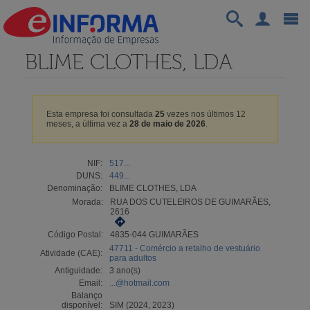
BLIME CLOTHES, LDA
Esta empresa foi consultada
25
vezes nos últimos 12
meses, a última vez a
28 de maio de 2026
.
NIF:
517...
DUNS:
449...
Denominação:
BLIME CLOTHES, LDA
Morada:
RUA DOS CUTELEIROS DE GUIMARÃES,
2616
Código Postal:
4835-044 GUIMARÃES
47711 - Comércio a retalho de vestuário
Atividade (CAE):
para adultos
Antiguidade:
3 ano(s)
Email:
...@hotmail.com
Balanço
disponível:
SIM (2024, 2023)