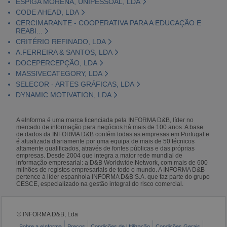
ESPIGA MORENA, UNIPESSOAL, LDA
CODE AHEAD, LDA
CERCIMARANTE - COOPERATIVA PARA A EDUCAÇÃO E
REABI...
CRITÉRIO REFINADO, LDA
A.FERREIRA & SANTOS, LDA
DOCEPERCEPÇÃO, LDA
MASSIVECATEGORY, LDA
SELECOR - ARTES GRÁFICAS, LDA
DYNAMIC MOTIVATION, LDA
A eInforma é uma marca licenciada pela INFORMA D&B, líder no
mercado de informação para negócios há mais de 100 anos. A base
de dados da INFORMA D&B contém todas as empresas em Portugal e
é atualizada diariamente por uma equipa de mais de 50 técnicos
altamente qualificados, através de fontes públicas e das próprias
empresas. Desde 2004 que integra a maior rede mundial de
informação empresarial: a D&B Worldwide Network, com mais de 600
milhões de registos empresariais de todo o mundo. A INFORMA D&B
pertence à líder espanhola INFORMA D&B S.A. que faz parte do grupo
CESCE, especializado na gestão integral do risco comercial.
© INFORMA D&B, Lda
Sobre a eInforma
Preços
Condições de Utilização
Condições Gerais