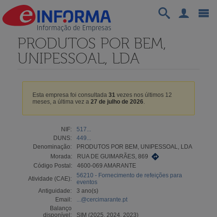
PRODUTOS POR BEM,
UNIPESSOAL, LDA
Esta empresa foi consultada
31
vezes nos últimos 12
meses, a última vez a
27 de julho de 2026
.
NIF:
517...
DUNS:
449...
Denominação:
PRODUTOS POR BEM, UNIPESSOAL, LDA
Morada:
RUA DE GUIMARÃES, 869
Código Postal:
4600-069 AMARANTE
56210 - Fornecimento de refeições para
Atividade (CAE):
eventos
Antiguidade:
3 ano(s)
Email:
...@cercimarante.pt
Balanço
disponível:
SIM (2025, 2024, 2023)