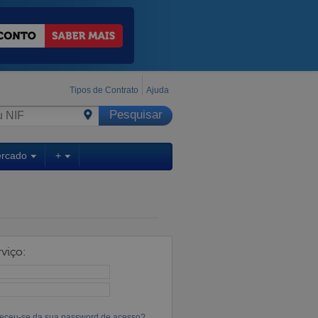
Tipos de Contrato
Ajuda
ercado
+
viço:
eceu-se da sua password de acesso?