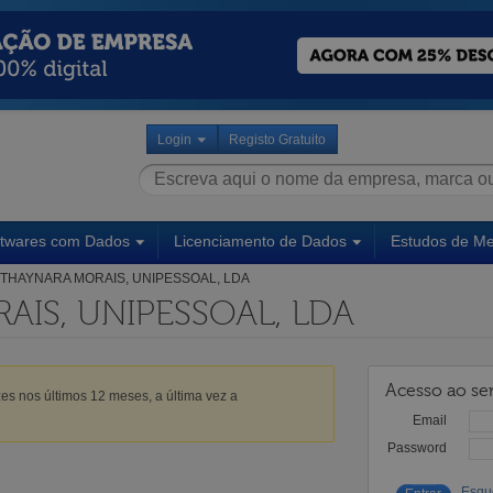
Login
Registo Gratuito
ftwares com Dados
Licenciamento de Dados
Estudos de M
THAYNARA MORAIS, UNIPESSOAL, LDA
IS, UNIPESSOAL, LDA
Acesso ao ser
es nos últimos 12 meses, a última vez a
Email
Password
Esqu