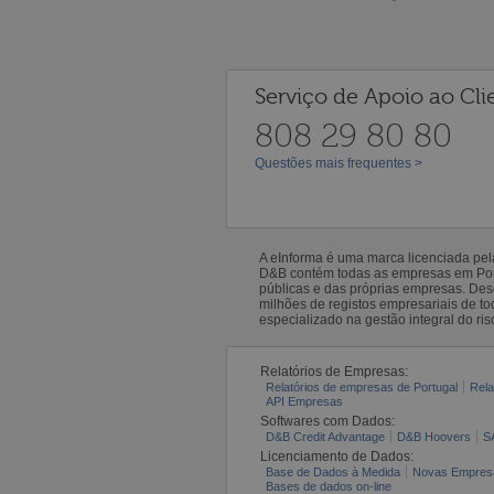
Serviço de Apoio ao Cli
808 29 80 80
Questões mais frequentes >
A eInforma é uma marca licenciada pe
D&B contém todas as empresas em Portu
públicas e das próprias empresas. De
milhões de registos empresariais de 
especializado na gestão integral do ris
Relatórios de Empresas:
Relatórios de empresas de Portugal
Rela
API Empresas
Softwares com Dados:
D&B Credit Advantage
D&B Hoovers
S
Licenciamento de Dados:
Base de Dados à Medida
Novas Empres
Bases de dados on-line