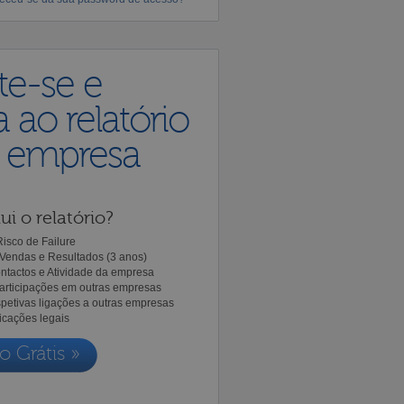
te-se e
 ao relatório
a empresa
ui o relatório?
isco de Failure
Vendas e Resultados (3 anos)
ntactos e Atividade da empresa
Participações em outras empresas
spetivas ligações a outras empresas
icações legais
o Grátis »