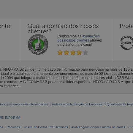
ente
Qual a opinião dos nossos
Prot
clientes?
Registamos as
avaliações
dos nossos clientes
através
da plataforma eKomi!
la INFORMA D&B, líder no mercado de informação para negócios há mais de 100
gal e é atualizada diariamente por uma equipa de mais de 50 técnicos altamente 
sde 2004 que integra a maior rede mundial de informação empresarial: a D&B Wor
todo o mundo. A INFORMA D&B pertence à líder espanhola INFORMA D&B S.A. que 
co comercial.
tórios de empresas internacionais
Relatório de Avaliação de Empresa
CyberSecurity Rep
ABI INFORMA
as
Rankings
Bases de Dados Pré-Definidas
Atualização/Enriquecimento de dados
Fi