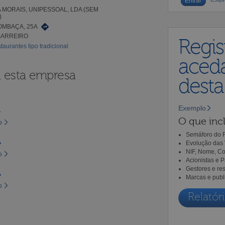
MORAIS, UNIPESSOAL, LDA (SEM
)
OMBAÇA, 25A
BARREIRO
Regis
taurantes tipo tradicional
aceda
a esta empresa
dest
Exemplo
O que incl
o
Semáforo do R
Evolução das 
NIF, Nome, Co
o
Acionistas e 
Gestores e re
Marcas e publ
o
Relatóri