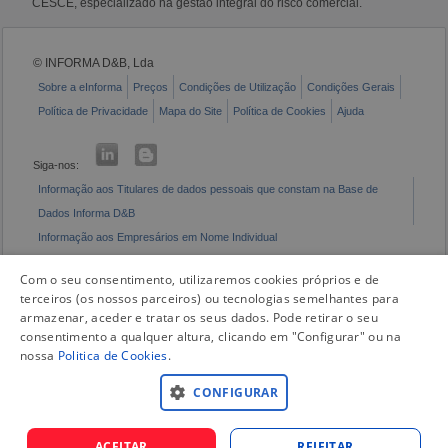
CESCE, especializado na gestão integral do risco comercial.
© INFORMA D&B, Lda
Sobre a eInforma
Preços
Condições de Utilização
Condições Gerais
Política de Privacidade
Mapa do Site
Política de Cookies
Ajuda
Siga-nos:
Informação aos Titulares de dados pessoais que constam na Base de
Dados Informa D&B
Informação aos Empresários em Nome Individual
Livro de Reclamações Eletrónico
Com o seu consentimento, utilizaremos cookies próprios e de
terceiros (os nossos parceiros) ou tecnologias semelhantes para
armazenar, aceder e tratar os seus dados. Pode retirar o seu
consentimento a qualquer altura, clicando em "Configurar" ou na
nossa
Politica de Cookies
.
CONFIGURAR
ACEITAR
REJEITAR