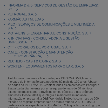
INFORMA D & B (SERVIÇOS DE GESTÃO DE EMPRESAS),
SO...
PETROGAL, S.A.
FARMÁCIAS TM, LDA
MEO - SERVIÇOS DE COMUNICAÇÕES E MULTIMÉDIA,
S.A.
MOTA-ENGIL- ENGENHARIA E CONSTRUÇÃO, S.A.
F. INICIATIVAS - CONSULTADORIA E GESTÃO,
UNIPESSOA...
CTT - CORREIOS DE PORTUGAL, S.A.
C.M.E. - CONSTRUÇÃO E MANUTENÇÃO
ELECTROMECÂNICA, ...
RECHEIO - CASH & CARRY, S.A.
WORTEN - EQUIPAMENTOS PARA O LAR, S.A.
A eInforma é uma marca licenciada pela INFORMA D&B, líder no
mercado de informação para negócios há mais de 100 anos. A base
de dados da INFORMA D&B contém todas as empresas em Portugal e
é atualizada diariamente por uma equipa de mais de 50 técnicos
altamente qualificados, através de fontes públicas e das próprias
empresas. Desde 2004 que integra a maior rede mundial de
informação empresarial: a D&B Worldwide Network, com mais de 600
milhões de registos empresariais de todo o mundo. A INFORMA D&B
pertence à líder espanhola INFORMA D&B S.A. que faz parte do grupo