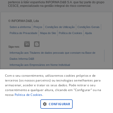
pertence à líder espanhola INFORMA D&B S.A. que faz parte do grupo
CESCE, especializado na gestão integral do risco comercial.
© INFORMA D&B, Lda
Sobre a eInforma
Preços
Condições de Utilização
Condições Gerais
Política de Privacidade
Mapa do Site
Política de Cookies
Ajuda
Siga-nos:
Informação aos Titulares de dados pessoais que constam na Base de
Dados Informa D&B
Informação aos Empresários em Nome Individual
Livro de Reclamações Eletrónico
Com o seu consentimento, utilizaremos cookies próprios e de
terceiros (os nossos parceiros) ou tecnologias semelhantes para
armazenar, aceder e tratar os seus dados. Pode retirar o seu
consentimento a qualquer altura, clicando em "Configurar" ou na
nossa
Politica de Cookies
.
CONFIGURAR