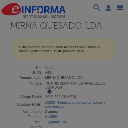
MIRNA QUESADO, LDA
Esta empresa foi consultada
62
vezes nos últimos 12
meses, a última vez a
11 de julho de 2026
.
NIF:
517...
DUNS:
449...
Denominação:
MIRNA QUESADO, LDA
Morada:
RUA NICOLAU RUI FERNANDES, 208
LOJA D-24
Código Postal:
3000-303 COIMBRA
10892 - Fabricação de caldos, sopas e
Atividade (CAE):
sobremesas
Antiguidade:
3 ano(s)
Telefone:
910555...
Email:
...@gmail.com
Balanço