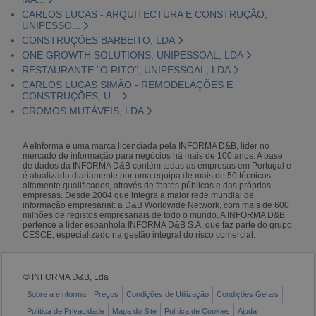
CARLOS LUCAS - ARQUITECTURA E CONSTRUÇÃO,
UNIPESSO...
CONSTRUÇÕES BARBEITO, LDA
ONE GROWTH SOLUTIONS, UNIPESSOAL, LDA
RESTAURANTE "O RITO", UNIPESSOAL, LDA
CARLOS LUCAS SIMÃO - REMODELAÇÕES E
CONSTRUÇÕES, U...
CROMOS MUTÁVEIS, LDA
A eInforma é uma marca licenciada pela INFORMA D&B, líder no
mercado de informação para negócios há mais de 100 anos. A base
de dados da INFORMA D&B contém todas as empresas em Portugal e
é atualizada diariamente por uma equipa de mais de 50 técnicos
altamente qualificados, através de fontes públicas e das próprias
empresas. Desde 2004 que integra a maior rede mundial de
informação empresarial: a D&B Worldwide Network, com mais de 600
milhões de registos empresariais de todo o mundo. A INFORMA D&B
pertence à líder espanhola INFORMA D&B S.A. que faz parte do grupo
CESCE, especializado na gestão integral do risco comercial.
© INFORMA D&B, Lda
Sobre a eInforma
Preços
Condições de Utilização
Condições Gerais
Política de Privacidade
Mapa do Site
Política de Cookies
Ajuda