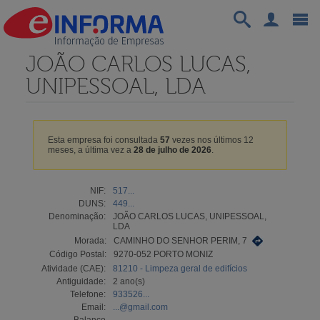
JOÃO CARLOS LUCAS,
UNIPESSOAL, LDA
Esta empresa foi consultada
57
vezes nos últimos 12
meses, a última vez a
28 de julho de 2026
.
NIF:
517...
DUNS:
449...
Denominação:
JOÃO CARLOS LUCAS, UNIPESSOAL,
LDA
Morada:
CAMINHO DO SENHOR PERIM, 7
Código Postal:
9270-052 PORTO MONIZ
Atividade (CAE):
81210 - Limpeza geral de edifícios
Antiguidade:
2 ano(s)
Telefone:
933526...
Email:
...@gmail.com
Balanço