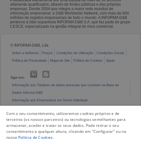
altamente qualificados, através de fontes públicas e das próprias
empresas. Desde 2004 que integra a maior rede mundial de
informação empresarial: a D&B Worldwide Network, com mais de 600
milhões de registos empresariais de todo o mundo. A INFORMA D&B
pertence à líder espanhola INFORMA D&B S.A. que faz parte do grupo
CESCE, especializado na gestão integral do risco comercial.
© INFORMA D&B, Lda
Sobre a eInforma
Preços
Condições de Utilização
Condições Gerais
Política de Privacidade
Mapa do Site
Política de Cookies
Ajuda
Siga-nos:
Informação aos Titulares de dados pessoais que constam na Base de
Dados Informa D&B
Informação aos Empresários em Nome Individual
Livro de Reclamações Eletrónico
Com o seu consentimento, utilizaremos cookies próprios e de
terceiros (os nossos parceiros) ou tecnologias semelhantes para
armazenar, aceder e tratar os seus dados. Pode retirar o seu
consentimento a qualquer altura, clicando em "Configurar" ou na
nossa
Politica de Cookies
.