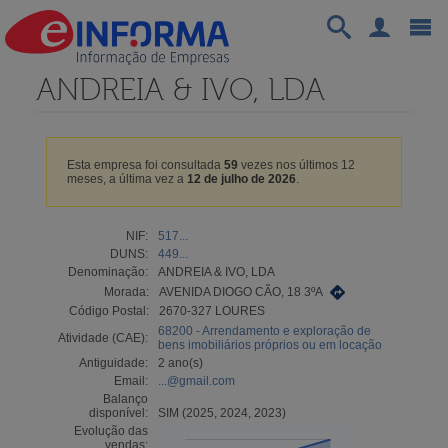
ANDREIA & IVO, LDA
Esta empresa foi consultada
59
vezes nos últimos 12
meses, a última vez a
12 de julho de 2026
.
NIF:
517...
DUNS:
449...
Denominação:
ANDREIA & IVO, LDA
Morada:
AVENIDA DIOGO CÃO, 18 3ºA
Código Postal:
2670-327 LOURES
68200 - Arrendamento e exploração de
Atividade (CAE):
bens imobiliários próprios ou em locação
Antiguidade:
2 ano(s)
Email:
...@gmail.com
Balanço
disponível:
SIM (2025, 2024, 2023)
Evolução das
vendas: