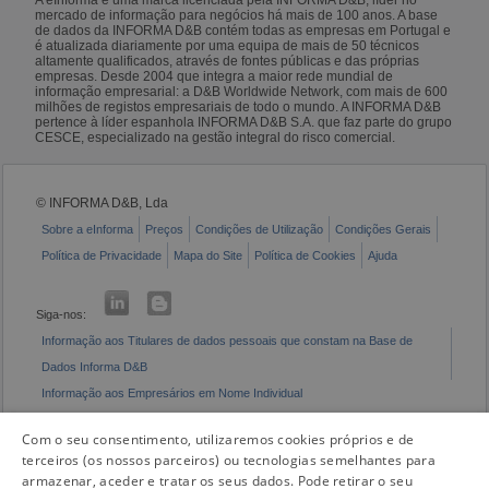
mercado de informação para negócios há mais de 100 anos. A base
de dados da INFORMA D&B contém todas as empresas em Portugal e
é atualizada diariamente por uma equipa de mais de 50 técnicos
altamente qualificados, através de fontes públicas e das próprias
empresas. Desde 2004 que integra a maior rede mundial de
informação empresarial: a D&B Worldwide Network, com mais de 600
milhões de registos empresariais de todo o mundo. A INFORMA D&B
pertence à líder espanhola INFORMA D&B S.A. que faz parte do grupo
CESCE, especializado na gestão integral do risco comercial.
© INFORMA D&B, Lda
Sobre a eInforma
Preços
Condições de Utilização
Condições Gerais
Política de Privacidade
Mapa do Site
Política de Cookies
Ajuda
Siga-nos:
Informação aos Titulares de dados pessoais que constam na Base de
Dados Informa D&B
Informação aos Empresários em Nome Individual
Livro de Reclamações Eletrónico
Com o seu consentimento, utilizaremos cookies próprios e de
terceiros (os nossos parceiros) ou tecnologias semelhantes para
armazenar, aceder e tratar os seus dados. Pode retirar o seu