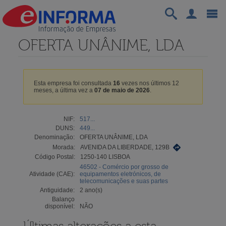
OFERTA UNÂNIME, LDA
Esta empresa foi consultada
16
vezes nos últimos 12
meses, a última vez a
07 de maio de 2026
.
NIF:
517...
DUNS:
449...
Denominação:
OFERTA UNÂNIME, LDA
Morada:
AVENIDA DA LIBERDADE, 129B
Código Postal:
1250-140 LISBOA
46502 - Comércio por grosso de
Atividade (CAE):
equipamentos eletrónicos, de
telecomunicações e suas partes
Antiguidade:
2 ano(s)
Balanço
disponível:
NÃO