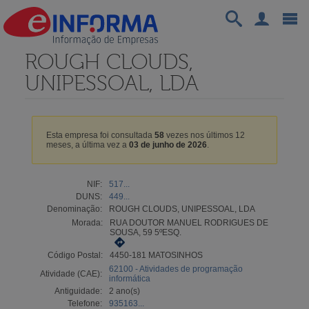
ROUGH CLOUDS,
UNIPESSOAL, LDA
Esta empresa foi consultada
58
vezes nos últimos 12
meses, a última vez a
03 de junho de 2026
.
NIF:
517...
DUNS:
449...
Denominação:
ROUGH CLOUDS, UNIPESSOAL, LDA
Morada:
RUA DOUTOR MANUEL RODRIGUES DE
SOUSA, 59 5ºESQ.
Código Postal:
4450-181 MATOSINHOS
62100 - Atividades de programação
Atividade (CAE):
informática
Antiguidade:
2 ano(s)
Telefone:
935163...