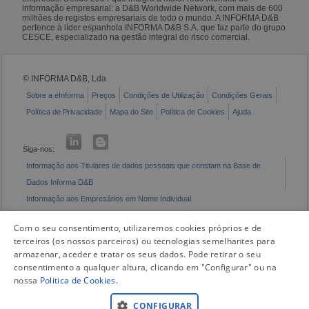
informação empresarial: a D&B Worldwide Network, com mais de 600
milhões de registos empresariais de todo o mundo. A INFORMA D&B
pertence à líder espanhola INFORMA D&B S.A. que faz parte do grupo
CESCE, especializado na gestão integral do risco comercial.
© INFORMA D&B, Lda
Sobre a eInforma
Preços
Condições de Utilização
Condições Gerais
Política de Privacidade
Mapa do Site
Política de Cookies
Ajuda
Siga-nos:
Informação aos Titulares de dados pessoais que constam na Base de
Dados Informa D&B
Informação aos Empresários em Nome Individual
Livro de Reclamações Eletrónico
Com o seu consentimento, utilizaremos cookies próprios e de
terceiros (os nossos parceiros) ou tecnologias semelhantes para
armazenar, aceder e tratar os seus dados. Pode retirar o seu
consentimento a qualquer altura, clicando em "Configurar" ou na
nossa
Politica de Cookies
.
CONFIGURAR