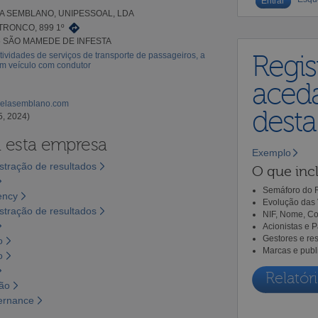
 SEMBLANO, UNIPESSOAL, LDA
TRONCO, 899 1º
5 SÃO MAMEDE DE INFESTA
tividades de serviços de transporte de passageiros, a
Regis
em veículo com condutor
aceda
elasemblano.com
dest
5, 2024)
a esta empresa
Exemplo
tração de resultados
O que incl
Semáforo do R
ency
Evolução das 
tração de resultados
NIF, Nome, Co
Acionistas e 
Gestores e re
o
Marcas e publ
o
Relatóri
são
vernance