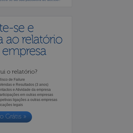
te-se e
 ao relatório
a empresa
ui o relatório?
isco de Failure
Vendas e Resultados (3 anos)
ntactos e Atividade da empresa
Participações em outras empresas
spetivas ligações a outras empresas
icações legais
o Grátis »