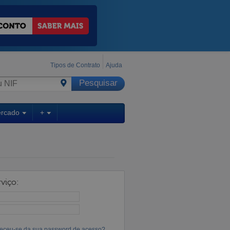
Tipos de Contrato
Ajuda
ercado
+
viço:
eceu-se da sua password de acesso?