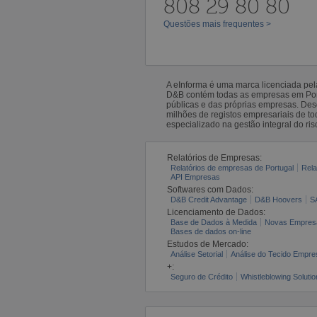
808 29 80 80
Questões mais frequentes >
A eInforma é uma marca licenciada pe
D&B contém todas as empresas em Portu
públicas e das próprias empresas. De
milhões de registos empresariais de 
especializado na gestão integral do ris
Relatórios de Empresas:
Relatórios de empresas de Portugal
Rela
API Empresas
Softwares com Dados:
D&B Credit Advantage
D&B Hoovers
S
Licenciamento de Dados:
Base de Dados à Medida
Novas Empres
Bases de dados on-line
Estudos de Mercado:
Análise Setorial
Análise do Tecido Empres
+:
Seguro de Crédito
Whistleblowing Solutio