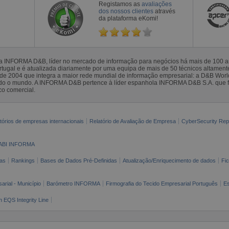
Registamos as
avaliações
dos nossos clientes
através
da plataforma eKomi!
la INFORMA D&B, líder no mercado de informação para negócios há mais de 100
gal e é atualizada diariamente por uma equipa de mais de 50 técnicos altamente 
sde 2004 que integra a maior rede mundial de informação empresarial: a D&B Wor
todo o mundo. A INFORMA D&B pertence à líder espanhola INFORMA D&B S.A. que 
co comercial.
tórios de empresas internacionais
Relatório de Avaliação de Empresa
CyberSecurity Rep
ABI INFORMA
as
Rankings
Bases de Dados Pré-Definidas
Atualização/Enriquecimento de dados
Fi
arial - Município
Barómetro INFORMA
Firmografia do Tecido Empresarial Português
Es
n EQS Integrity Line