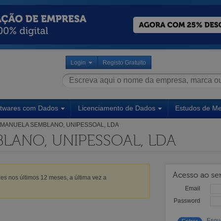
Login
Registo Gratuito
ftwares com Dados
Licenciamento de Dados
Estudos de M
MANUELA SEMBLANO, UNIPESSOAL, LDA
LANO, UNIPESSOAL, LDA
Acesso ao ser
es nos últimos 12 meses, a última vez a
Email
Password
Esqu