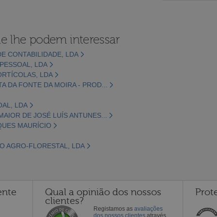
e lhe podem interessar
E CONTABILIDADE, LDA
PESSOAL, LDA
ORTÍCOLAS, LDA
A DA FONTE DA MOIRA - PROD...
AL, LDA
AIOR DE JOSÉ LUÍS ANTUNES...
QUES MAURÍCIO
IO AGRO-FLORESTAL, LDA
ente
Qual a opinião dos nossos
Prot
clientes?
Registamos as
avaliações
dos nossos clientes
através