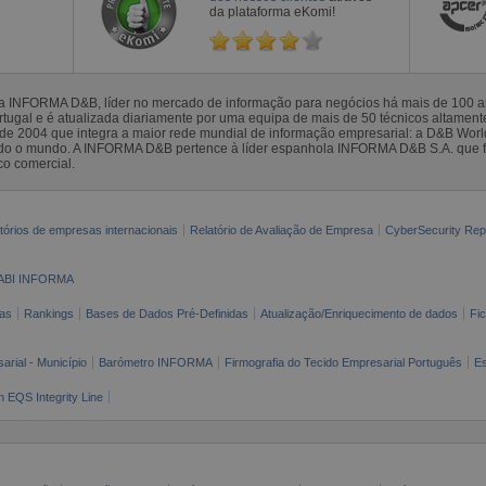
da plataforma eKomi!
la INFORMA D&B, líder no mercado de informação para negócios há mais de 100
gal e é atualizada diariamente por uma equipa de mais de 50 técnicos altamente 
sde 2004 que integra a maior rede mundial de informação empresarial: a D&B Wor
todo o mundo. A INFORMA D&B pertence à líder espanhola INFORMA D&B S.A. que 
co comercial.
tórios de empresas internacionais
Relatório de Avaliação de Empresa
CyberSecurity Rep
ABI INFORMA
as
Rankings
Bases de Dados Pré-Definidas
Atualização/Enriquecimento de dados
Fi
arial - Município
Barómetro INFORMA
Firmografia do Tecido Empresarial Português
Es
n EQS Integrity Line