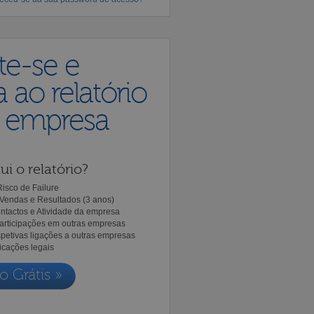
te-se e
 ao relatório
a empresa
ui o relatório?
isco de Failure
Vendas e Resultados (3 anos)
ntactos e Atividade da empresa
Participações em outras empresas
spetivas ligações a outras empresas
icações legais
o Grátis »