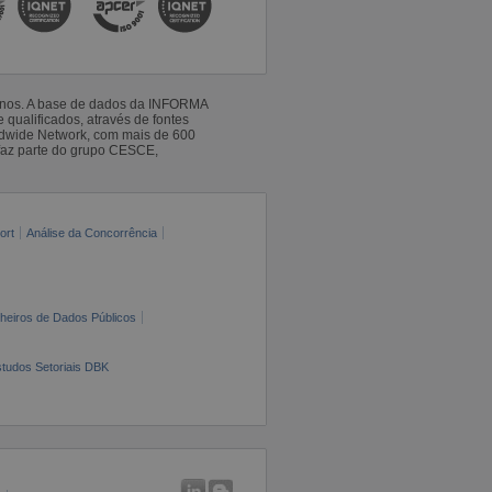
 anos. A base de dados da INFORMA
qualificados, através de fontes
ldwide Network, com mais de 600
faz parte do grupo CESCE,
ort
Análise da Concorrência
cheiros de Dados Públicos
tudos Setoriais DBK