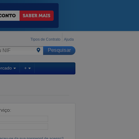
Tipos de Contrato
Ajuda
ercado
+
viço:
eceu-se da sua password de acesso?