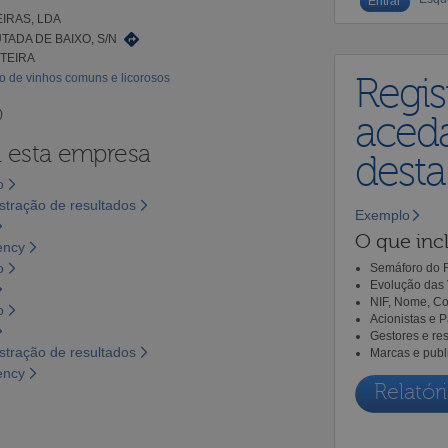
IRAS, LDA
ADA DE BAIXO, S/N
NTEIRA
o de vinhos comuns e licorosos
Regis
)
aceda
a esta empresa
dest
o
tração de resultados
Exemplo
O que incl
ency
o
Semáforo do R
Evolução das 
NIF, Nome, Co
o
Acionistas e 
Gestores e re
tração de resultados
Marcas e publ
ency
Relatóri