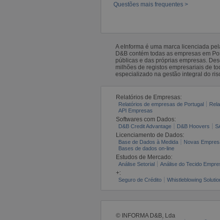
Questões mais frequentes >
A eInforma é uma marca licenciada pe
D&B contém todas as empresas em Portu
públicas e das próprias empresas. De
milhões de registos empresariais de 
especializado na gestão integral do ris
Relatórios de Empresas:
Relatórios de empresas de Portugal
Rela
API Empresas
Softwares com Dados:
D&B Credit Advantage
D&B Hoovers
S
Licenciamento de Dados:
Base de Dados à Medida
Novas Empres
Bases de dados on-line
Estudos de Mercado:
Análise Setorial
Análise do Tecido Empres
+:
Seguro de Crédito
Whistleblowing Solutio
© INFORMA D&B, Lda