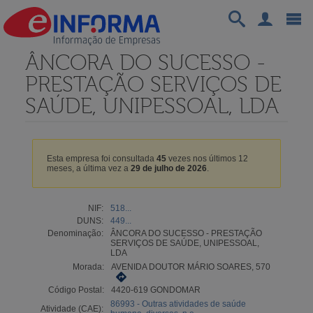
ÂNCORA DO SUCESSO -
PRESTAÇÃO SERVIÇOS DE
SAÚDE, UNIPESSOAL, LDA
Esta empresa foi consultada
45
vezes nos últimos 12
meses, a última vez a
29 de julho de 2026
.
NIF:
518...
DUNS:
449...
Denominação:
ÂNCORA DO SUCESSO - PRESTAÇÃO
SERVIÇOS DE SAÚDE, UNIPESSOAL,
LDA
Morada:
AVENIDA DOUTOR MÁRIO SOARES, 570
Código Postal:
4420-619 GONDOMAR
86993 - Outras atividades de saúde
Atividade (CAE):