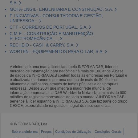
S.A.
MOTA-ENGIL- ENGENHARIA E CONSTRUÇÃO, S.A.
F. INICIATIVAS - CONSULTADORIA E GESTÃO,
UNIPESSOA...
CTT - CORREIOS DE PORTUGAL, S.A.
C.M.E. - CONSTRUÇÃO E MANUTENÇÃO
ELECTROMECÂNICA, ...
RECHEIO - CASH & CARRY, S.A.
WORTEN - EQUIPAMENTOS PARA O LAR, S.A.
A eInforma é uma marca licenciada pela INFORMA D&B, líder no
mercado de informação para negócios há mais de 100 anos. A base
de dados da INFORMA D&B contém todas as empresas em Portugal e
é atualizada diariamente por uma equipa de mais de 50 técnicos
altamente qualificados, através de fontes públicas e das próprias
empresas. Desde 2004 que integra a maior rede mundial de
informação empresarial: a D&B Worldwide Network, com mais de 600
milhões de registos empresariais de todo o mundo. A INFORMA D&B
pertence à líder espanhola INFORMA D&B S.A. que faz parte do grupo
CESCE, especializado na gestão integral do risco comercial.
© INFORMA D&B, Lda
Sobre a eInforma
Preços
Condições de Utilização
Condições Gerais