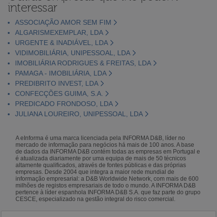
interessar
ASSOCIAÇÃO AMOR SEM FIM
ALGARISMEXEMPLAR, LDA
URGENTE & INADIÁVEL, LDA
VIDIMOBILIÁRIA, UNIPESSOAL, LDA
IMOBILIÁRIA RODRIGUES & FREITAS, LDA
PAMAGA - IMOBILIÁRIA, LDA
PREDIBRITO INVEST, LDA
CONFECÇÕES GUIMA, S.A.
PREDICADO FRONDOSO, LDA
JULIANA LOUREIRO, UNIPESSOAL, LDA
A eInforma é uma marca licenciada pela INFORMA D&B, líder no
mercado de informação para negócios há mais de 100 anos. A base
de dados da INFORMA D&B contém todas as empresas em Portugal e
é atualizada diariamente por uma equipa de mais de 50 técnicos
altamente qualificados, através de fontes públicas e das próprias
empresas. Desde 2004 que integra a maior rede mundial de
informação empresarial: a D&B Worldwide Network, com mais de 600
milhões de registos empresariais de todo o mundo. A INFORMA D&B
pertence à líder espanhola INFORMA D&B S.A. que faz parte do grupo
CESCE, especializado na gestão integral do risco comercial.