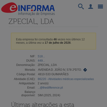
ZPECIAL, LDA
Esta empresa foi consultada
46
vezes nos últimos 12
meses, a última vez a
17 de julho de 2026
.
NIF:
518...
DUNS:
449...
Denominação:
ZPECIAL, LDA
Morada:
AVENIDA D. JOÃO IV, 578 2ºDTO.
Código Postal:
4810-533 GUIMARÃES
Atividade (CAE):
86220 - Atividades médicas especializadas
Antiguidade:
2 ano(s)
Email:
...@thedifference.pt
Balanço
disponível:
SIM (2025, 2024)
Últimas alterações a esta