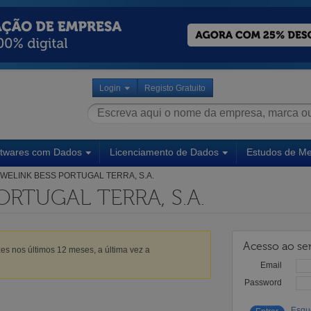
Login
Registo Gratuito
ftwares com Dados
Licenciamento de Dados
Estudos de M
WELINK BESS PORTUGAL TERRA, S.A.
ORTUGAL TERRA, S.A.
Acesso ao ser
es nos últimos 12 meses, a última vez a
Email
Password
Esqu