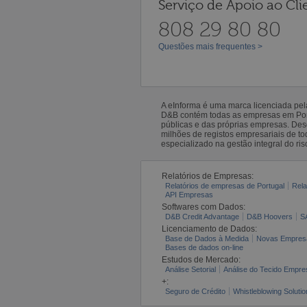
Serviço de Apoio ao Cli
808 29 80 80
Questões mais frequentes >
A eInforma é uma marca licenciada pe
D&B contém todas as empresas em Portu
públicas e das próprias empresas. De
milhões de registos empresariais de 
especializado na gestão integral do ris
Relatórios de Empresas:
Relatórios de empresas de Portugal
Rela
API Empresas
Softwares com Dados:
D&B Credit Advantage
D&B Hoovers
S
Licenciamento de Dados:
Base de Dados à Medida
Novas Empres
Bases de dados on-line
Estudos de Mercado:
Análise Setorial
Análise do Tecido Empres
+:
Seguro de Crédito
Whistleblowing Solutio