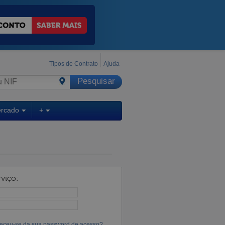
Tipos de Contrato
Ajuda
ercado
+
viço:
eceu-se da sua password de acesso?