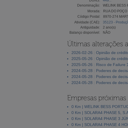
DUNS:
449...
Denominação:
WELINK BESS 
Morada:
RUA DO POÇO 
Código Postal:
8970-274 MAR
Atividade (CAE):
35123 - Produçã
Antiguidade:
2 ano(s)
Balanço disponível:
NÃO
Últimas alterações 
2026-02-26 : Opinião de crédit
2025-05-26 : Opinião de crédit
2025-05-26 : Risco de Failure
2024-05-28 : Poderes de deci
2024-05-28 : Poderes de deci
2024-05-28 : Poderes de deci
Empresas próximas
0 Km | WELINK BESS PORTUG
0 Km | SOLARA4 PHASE 5, S.A
0 Km | SOLARA4 PHASE 3 JÚ
0 Km | SOLARA4 PHASE 4 HO