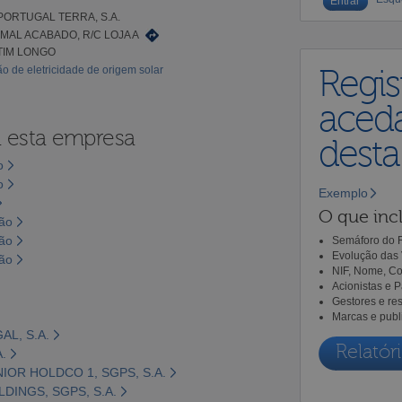
PORTUGAL TERRA, S.A.
MAL ACABADO, R/C LOJA A
TIM LONGO
o de eletricidade de origem solar
Regis
aceda
a esta empresa
dest
o
o
Exemplo
O que incl
são
são
Semáforo do R
Evolução das 
são
NIF, Nome, Co
Acionistas e 
Gestores e re
Marcas e publ
AL, S.A.
Relatóri
.
NIOR HOLDCO 1, SGPS, S.A.
LDINGS, SGPS, S.A.