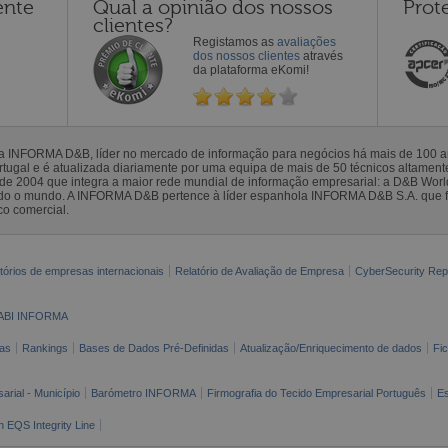
ente
Qual a opinião dos nossos
Prot
clientes?
Registamos as
avaliações
dos nossos clientes
através
da plataforma eKomi!
la INFORMA D&B, líder no mercado de informação para negócios há mais de 100
gal e é atualizada diariamente por uma equipa de mais de 50 técnicos altamente 
sde 2004 que integra a maior rede mundial de informação empresarial: a D&B Wor
todo o mundo. A INFORMA D&B pertence à líder espanhola INFORMA D&B S.A. que 
co comercial.
tórios de empresas internacionais
Relatório de Avaliação de Empresa
CyberSecurity Rep
ABI INFORMA
as
Rankings
Bases de Dados Pré-Definidas
Atualização/Enriquecimento de dados
Fi
arial - Município
Barómetro INFORMA
Firmografia do Tecido Empresarial Português
Es
n EQS Integrity Line