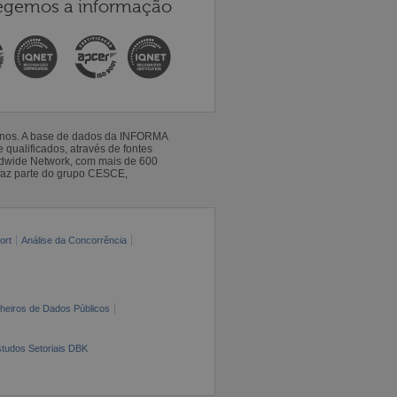
egemos a informação
 anos. A base de dados da INFORMA
qualificados, através de fontes
ldwide Network, com mais de 600
faz parte do grupo CESCE,
ort
Análise da Concorrência
cheiros de Dados Públicos
tudos Setoriais DBK