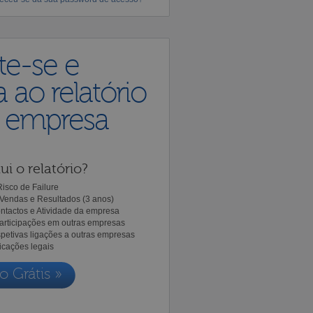
te-se e
 ao relatório
a empresa
ui o relatório?
isco de Failure
Vendas e Resultados (3 anos)
ntactos e Atividade da empresa
Participações em outras empresas
spetivas ligações a outras empresas
icações legais
o Grátis »