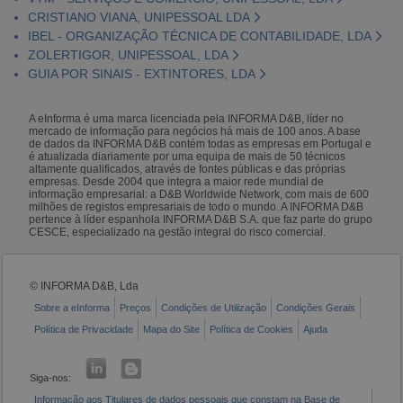
CRISTIANO VIANA, UNIPESSOAL LDA
IBEL - ORGANIZAÇÃO TÉCNICA DE CONTABILIDADE, LDA
ZOLERTIGOR, UNIPESSOAL, LDA
GUIA POR SINAIS - EXTINTORES, LDA
A eInforma é uma marca licenciada pela INFORMA D&B, líder no
mercado de informação para negócios há mais de 100 anos. A base
de dados da INFORMA D&B contém todas as empresas em Portugal e
é atualizada diariamente por uma equipa de mais de 50 técnicos
altamente qualificados, através de fontes públicas e das próprias
empresas. Desde 2004 que integra a maior rede mundial de
informação empresarial: a D&B Worldwide Network, com mais de 600
milhões de registos empresariais de todo o mundo. A INFORMA D&B
pertence à líder espanhola INFORMA D&B S.A. que faz parte do grupo
CESCE, especializado na gestão integral do risco comercial.
© INFORMA D&B, Lda
Sobre a eInforma
Preços
Condições de Utilização
Condições Gerais
Política de Privacidade
Mapa do Site
Política de Cookies
Ajuda
Siga-nos:
Informação aos Titulares de dados pessoais que constam na Base de