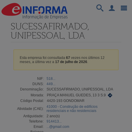
SUCESSAFIRMADO,
UNIPESSOAL, LDA
Esta empresa foi consultada
67
vezes nos últimos 12
meses, a última vez a
17 de julho de 2026
.
NIF:
518...
DUNS:
449...
Denominação:
SUCESSAFIRMADO, UNIPESSOAL, LDA
Morada:
PRAÇA MANUEL GUEDES, 13 3 S.9
Código Postal:
4420-193 GONDOMAR
41000 - Construção de edifícios
Atividade (CAE):
residenciais e não residenciais
Antiguidade:
2 ano(s)
Telefone:
914413...
Email:
...@gmail.com
Balanço