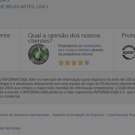
LDA
DE BELAS-ARTES, LDA
ente
Qual a opinião dos nossos
Prot
clientes?
Registamos as
avaliações
dos nossos clientes
através
da plataforma eKomi!
la INFORMA D&B, líder no mercado de informação para negócios há mais de 100
gal e é atualizada diariamente por uma equipa de mais de 50 técnicos altamente 
sde 2004 que integra a maior rede mundial de informação empresarial: a D&B Wor
todo o mundo. A INFORMA D&B pertence à líder espanhola INFORMA D&B S.A. que 
co comercial.
tórios de empresas internacionais
Relatório de Avaliação de Empresa
CyberSecurity Rep
ABI INFORMA