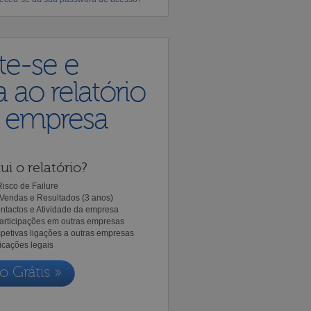
te-se e
 ao relatório
a empresa
ui o relatório?
isco de Failure
Vendas e Resultados (3 anos)
ntactos e Atividade da empresa
Participações em outras empresas
spetivas ligações a outras empresas
icações legais
o Grátis »