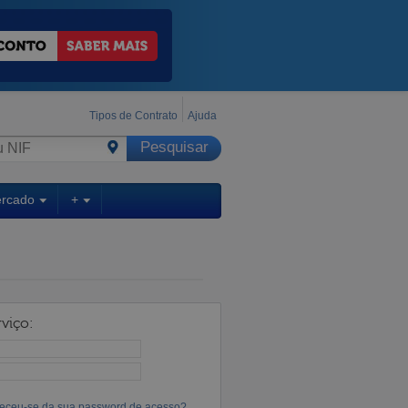
Tipos de Contrato
Ajuda
ercado
+
viço:
eceu-se da sua password de acesso?