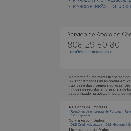
MARABUNTA, UNIPESSOAL, 
MÁRCIA FERRÃO - ESTÚDIO 
Serviço de Apoio ao Cli
808 29 80 80
Questões mais frequentes >
A eInforma é uma marca licenciada pe
D&B contém todas as empresas em Portu
públicas e das próprias empresas. De
milhões de registos empresariais de 
especializado na gestão integral do ris
Relatórios de Empresas:
Relatórios de empresas de Portugal
Rela
API Empresas
Softwares com Dados:
D&B Credit Advantage
D&B Hoovers
S
Licenciamento de Dados: