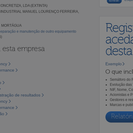
ONCRETIZA, LDA (EXTINTA)
INDUSTRIAL MANUEL LOURENÇO FERREIRA,
Regis
2 MORTÁGUA
Reparação e manutenção de outro equipamento
aceda
4)
dest
a esta empresa
ency
Exemplo
vernance
O que incl
Semáforo do R
o
Evolução das 
NIF, Nome, Co
tração de resultados
Acionistas e 
Gestores e re
ency
Marcas e publ
vernance
são
Relatóri