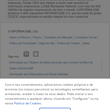
empresas. Desde 2004 que integra a maior rede mundial de
informação empresarial: a D&B Worldwide Network, com mais de 600
milhões de registos empresariais de todo o mundo. A INFORMA D&B
pertence à líder espanhola INFORMA D&B S.A. que faz parte do grupo
CESCE, especializado na gestão integral do risco comercial.
© INFORMA D&B, Lda
Sobre a eInforma
Preços
Condições de Utilização
Condições Gerais
Política de Privacidade
Mapa do Site
Política de Cookies
Ajuda
Siga-nos:
Informação aos Titulares de dados pessoais que constam na Base de
Dados Informa D&B
Informação aos Empresários em Nome Individual
Livro de Reclamações Eletrónico
Com o seu consentimento, utilizaremos cookies próprios e de
terceiros (os nossos parceiros) ou tecnologias semelhantes para
armazenar, aceder e tratar os seus dados. Pode retirar o seu
consentimento a qualquer altura, clicando em "Configurar" ou na
nossa
Politica de Cookies
.