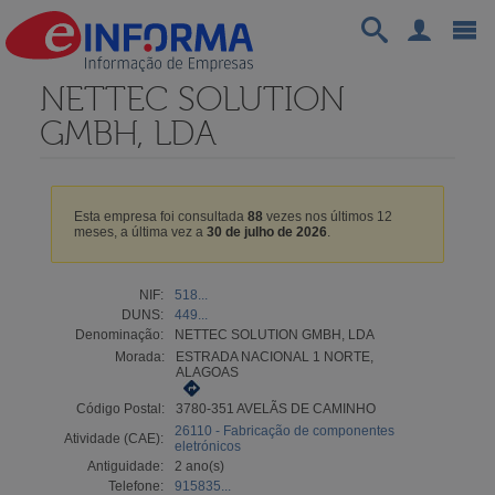
NETTEC SOLUTION
GMBH, LDA
Esta empresa foi consultada
88
vezes nos últimos 12
meses, a última vez a
30 de julho de 2026
.
NIF:
518...
DUNS:
449...
Denominação:
NETTEC SOLUTION GMBH, LDA
Morada:
ESTRADA NACIONAL 1 NORTE,
ALAGOAS
Código Postal:
3780-351 AVELÃS DE CAMINHO
26110 - Fabricação de componentes
Atividade (CAE):
eletrónicos
Antiguidade:
2 ano(s)
Telefone:
915835...