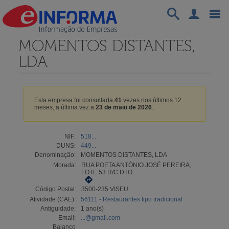
MOMENTOS DISTANTES,
LDA
Esta empresa foi consultada
41
vezes nos últimos 12
meses, a última vez a
23 de maio de 2026
.
NIF:
518...
DUNS:
449...
Denominação:
MOMENTOS DISTANTES, LDA
Morada:
RUA POETA ANTÓNIO JOSÉ PEREIRA,
LOTE 53 R/C DTO.
Código Postal:
3500-235 VISEU
Atividade (CAE):
56111 - Restaurantes tipo tradicional
Antiguidade:
1 ano(s)
Email:
...@gmail.com
Balanço