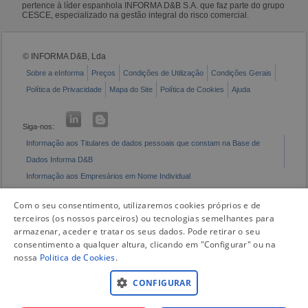
pertence à líder espanhola INFORMA D&B S.A. que faz parte do grupo
CESCE, especializado na gestão integral do risco comercial.
© INFORMA D&B, Lda
Sobre a eInforma
Preços
Condições de Utilização
Condições Gerais
Política de Privacidade
Mapa do Site
Política de Cookies
Ajuda
Siga-nos:
Informação aos Titulares de dados pessoais que constam na Base de
Dados Informa D&B
Informação aos Empresários em Nome Individual
Livro de Reclamações Eletrónico
Com o seu consentimento, utilizaremos cookies próprios e de
terceiros (os nossos parceiros) ou tecnologias semelhantes para
armazenar, aceder e tratar os seus dados. Pode retirar o seu
consentimento a qualquer altura, clicando em "Configurar" ou na
nossa
Politica de Cookies
.
CONFIGURAR