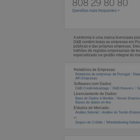
808 29 80 80
Questões mais frequentes >
A eInforma é uma marca licenciada pe
D&B contém todas as empresas em Portu
públicas e das próprias empresas. De
milhões de registos empresariais de 
especializado na gestão integral do ris
Relatórios de Empresas:
Relatórios de empresas de Portugal
Rela
API Empresas
Softwares com Dados:
D&B Credit Advantage
D&B Hoovers
S
Licenciamento de Dados:
Base de Dados à Medida
Novas Empres
Bases de dados on-line
Estudos de Mercado:
Análise Setorial
Análise do Tecido Empres
+:
Seguro de Crédito
Whistleblowing Solutio