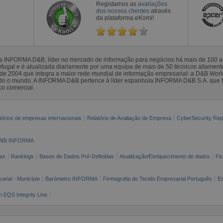
Registamos as
avaliações
dos nossos clientes
através
da plataforma eKomi!
la INFORMA D&B, líder no mercado de informação para negócios há mais de 100
gal e é atualizada diariamente por uma equipa de mais de 50 técnicos altamente 
sde 2004 que integra a maior rede mundial de informação empresarial: a D&B Wor
todo o mundo. A INFORMA D&B pertence à líder espanhola INFORMA D&B S.A. que 
co comercial.
tórios de empresas internacionais
Relatório de Avaliação de Empresa
CyberSecurity Rep
ABI INFORMA
as
Rankings
Bases de Dados Pré-Definidas
Atualização/Enriquecimento de dados
Fi
arial - Município
Barómetro INFORMA
Firmografia do Tecido Empresarial Português
Es
n EQS Integrity Line