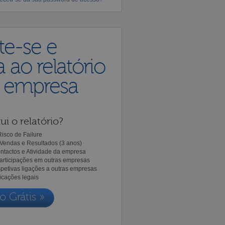
te-se e
 ao relatório
a empresa
ui o relatório?
isco de Failure
Vendas e Resultados (3 anos)
ntactos e Atividade da empresa
Participações em outras empresas
spetivas ligações a outras empresas
icações legais
o Grátis »