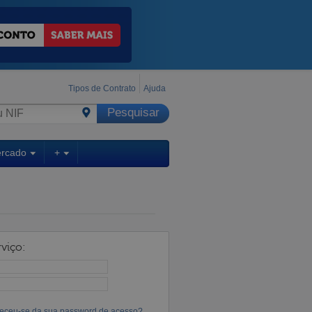
Tipos de Contrato
Ajuda
ercado
+
viço:
eceu-se da sua password de acesso?