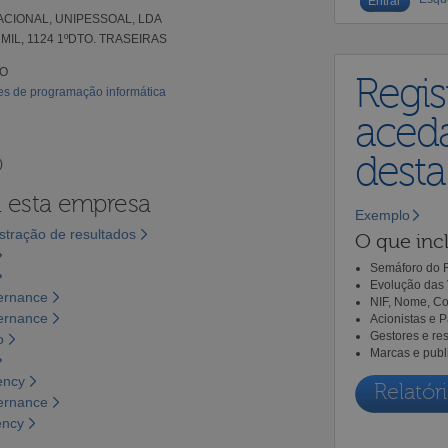
CIONAL, UNIPESSOAL, LDA
IL, 1124 1ºDTO. TRASEIRAS
TO
Regis
des de programação informática
aceda
dest
)
a esta empresa
Exemplo
tração de resultados
O que incl
Semáforo do R
Evolução das 
vernance
NIF, Nome, Co
vernance
Acionistas e 
Gestores e re
o
Marcas e publ
ency
Relatóri
vernance
ency