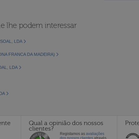
e lhe podem interessar
SSOAL, LDA
ZONA FRANCA DA MADEIRA)
AL, LDA
DA
ente
Qual a opinião dos nossos
Prot
clientes?
Registamos as
avaliações
dos nossos clientes
através