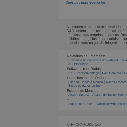
Questões mais frequentes >
A eInforma é uma marca licenciada pe
D&B contém todas as empresas em Portu
públicas e das próprias empresas. De
milhões de registos empresariais de 
especializado na gestão integral do ris
Relatórios de Empresas:
Relatórios de empresas de Portugal
Rela
API Empresas
Softwares com Dados:
D&B Credit Advantage
D&B Hoovers
S
Licenciamento de Dados:
Base de Dados à Medida
Novas Empres
Bases de dados on-line
Estudos de Mercado:
Análise Setorial
Análise do Tecido Empres
+:
Seguro de Crédito
Whistleblowing Solutio
© INFORMA D&B, Lda