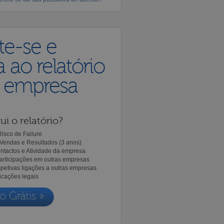
te-se e
 ao relatório
a empresa
ui o relatório?
isco de Failure
Vendas e Resultados (3 anos)
ntactos e Atividade da empresa
Participações em outras empresas
spetivas ligações a outras empresas
icações legais
o Grátis »