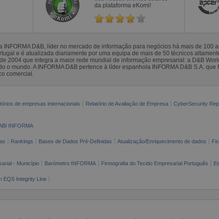
da plataforma eKomi!
la INFORMA D&B, líder no mercado de informação para negócios há mais de 100
gal e é atualizada diariamente por uma equipa de mais de 50 técnicos altamente 
sde 2004 que integra a maior rede mundial de informação empresarial: a D&B Wor
todo o mundo. A INFORMA D&B pertence à líder espanhola INFORMA D&B S.A. que 
co comercial.
tórios de empresas internacionais
Relatório de Avaliação de Empresa
CyberSecurity Rep
ABI INFORMA
as
Rankings
Bases de Dados Pré-Definidas
Atualização/Enriquecimento de dados
Fi
arial - Município
Barómetro INFORMA
Firmografia do Tecido Empresarial Português
Es
n EQS Integrity Line