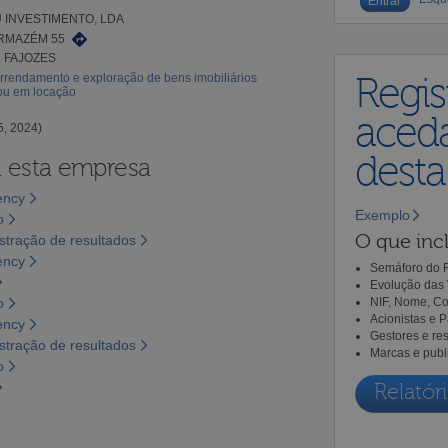
INVESTIMENTO, LDA
ARMAZÉM 55
2 FAJOZES
rrendamento e exploração de bens imobiliários
Regis
 ou em locação
aceda
5, 2024)
dest
a esta empresa
ency
Exemplo
o
O que incl
tração de resultados
ency
Semáforo do R
Evolução das 
o
NIF, Nome, Co
Acionistas e 
ency
Gestores e re
tração de resultados
Marcas e publ
o
Relatóri