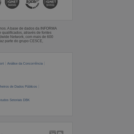
 anos. A base de dados da INFORMA
qualificados, através de fontes
ldwide Network, com mais de 600
faz parte do grupo CESCE,
ort
Análise da Concorrência
cheiros de Dados Públicos
tudos Setoriais DBK