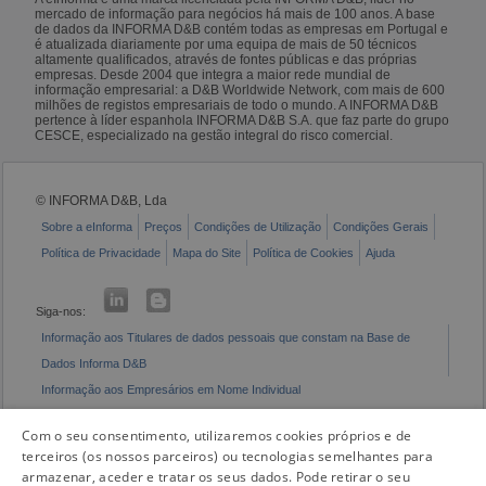
mercado de informação para negócios há mais de 100 anos. A base
de dados da INFORMA D&B contém todas as empresas em Portugal e
é atualizada diariamente por uma equipa de mais de 50 técnicos
altamente qualificados, através de fontes públicas e das próprias
empresas. Desde 2004 que integra a maior rede mundial de
informação empresarial: a D&B Worldwide Network, com mais de 600
milhões de registos empresariais de todo o mundo. A INFORMA D&B
pertence à líder espanhola INFORMA D&B S.A. que faz parte do grupo
CESCE, especializado na gestão integral do risco comercial.
© INFORMA D&B, Lda
Sobre a eInforma
Preços
Condições de Utilização
Condições Gerais
Política de Privacidade
Mapa do Site
Política de Cookies
Ajuda
Siga-nos:
Informação aos Titulares de dados pessoais que constam na Base de
Dados Informa D&B
Informação aos Empresários em Nome Individual
Livro de Reclamações Eletrónico
Com o seu consentimento, utilizaremos cookies próprios e de
terceiros (os nossos parceiros) ou tecnologias semelhantes para
armazenar, aceder e tratar os seus dados. Pode retirar o seu