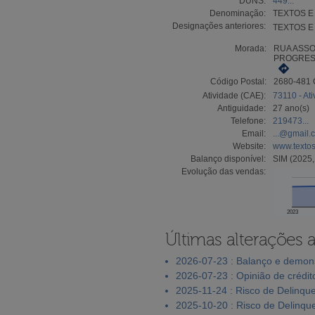
DUNS:
449...
Denominação:
TEXTOS E
Designações anteriores:
TEXTOS E
Morada:
RUA ASS
PROGRESS
Código Postal:
2680-481
Atividade (CAE):
73110 - At
Antiguidade:
27 ano(s)
Telefone:
219473...
Email:
...@gmail.
Website:
www.textos
Balanço disponível:
SIM (2025,
Evolução das vendas:
2023
Últimas alterações 
2026-07-23 : Balanço e demons
2026-07-23 : Opinião de crédit
2025-11-24 : Risco de Delinqu
2025-10-20 : Risco de Delinqu