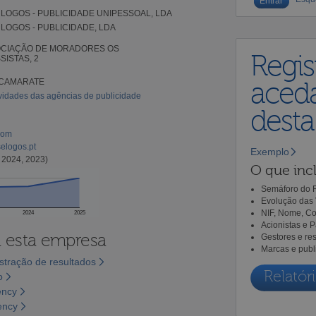
 LOGOS - PUBLICIDADE UNIPESSOAL, LDA
 LOGOS - PUBLICIDADE, LDA
OCIAÇÃO DE MORADORES OS
Regis
ISTAS, 2
 CAMARATE
aceda
ividades das agências de publicidade
dest
com
elogos.pt
Exemplo
 2024, 2023)
O que incl
Semáforo do R
Evolução das 
NIF, Nome, Co
2024
2025
Acionistas e 
a esta empresa
Gestores e re
Marcas e publ
tração de resultados
Relatóri
o
ency
ency