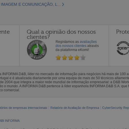
, IMAGEM E COMUNICAÇÃO, L...
ente
Qual a opinião dos nossos
Prot
clientes?
Registamos as
avaliações
dos nossos clientes
através
da plataforma eKomi!
la INFORMA D&B, líder no mercado de informação para negócios há mais de 100
gal e é atualizada diariamente por uma equipa de mais de 50 técnicos altamente 
sde 2004 que integra a maior rede mundial de informação empresarial: a D&B Wor
todo o mundo. A INFORMA D&B pertence à líder espanhola INFORMA D&B S.A. que 
co comercial.
tórios de empresas internacionais
Relatório de Avaliação de Empresa
CyberSecurity Rep
ABI INFORMA