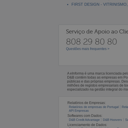
FIRST DESIGN - VITRINISMO
Serviço de Apoio ao Cli
808 29 80 80
Questões mais frequentes >
A eInforma é uma marca licenciada pe
D&B contém todas as empresas em Portu
públicas e das próprias empresas. De
milhões de registos empresariais de 
especializado na gestão integral do ris
Relatórios de Empresas:
Relatórios de empresas de Portugal
Rela
API Empresas
Softwares com Dados:
D&B Credit Advantage
D&B Hoovers
S
Licenciamento de Dados: