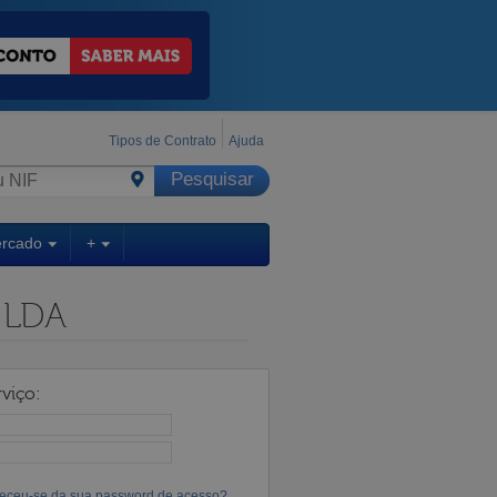
Tipos de Contrato
Ajuda
ercado
+
 LDA
viço:
eceu-se da sua password de acesso?