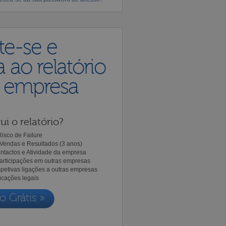
te-se e
 ao relatório
a empresa
ui o relatório?
isco de Failure
Vendas e Resultados (3 anos)
ntactos e Atividade da empresa
Participações em outras empresas
spetivas ligações a outras empresas
icações legais
o Grátis »