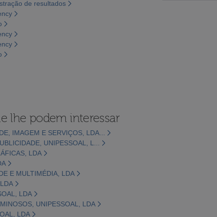
tração de resultados
ency
o
ency
ency
o
e lhe podem interessar
E, IMAGEM E SERVIÇOS, LDA...
UBLICIDADE, UNIPESSOAL, L...
ÁFICAS, LDA
DA
ADE E MULTIMÉDIA, LDA
 LDA
SOAL, LDA
MINOSOS, UNIPESSOAL, LDA
OAL, LDA