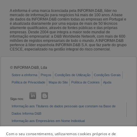
A eInforma é uma marca licenciada pela INFORMA D&B, líder no
mercado de informação para negócios há mais de 100 anos. A base
de dados da INFORMA D&B contém todas as empresas em Portugal e
é atualizada diariamente por uma equipa de mais de 50 técnicos
altamente qualificados, através de fontes públicas e das próprias
empresas. Desde 2004 que integra a maior rede mundial de
informação empresarial: a D&B Worldwide Network, com mais de 600
milhões de registos empresariais de todo o mundo. A INFORMA D&B
pertence à líder espanhola INFORMA D&B S.A. que faz parte do grupo
CESCE, especializado na gestão integral do risco comercial.
© INFORMA D&B, Lda
Sobre a eInforma
Preços
Condições de Utilização
Condições Gerais
Política de Privacidade
Mapa do Site
Política de Cookies
Ajuda
Siga-nos:
Informação aos Titulares de dados pessoais que constam na Base de
Dados Informa D&B
Informação aos Empresários em Nome Individual
Livro de Reclamações Eletrónico
Com o seu consentimento, utilizaremos cookies próprios e de