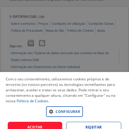
© INFORMA D&B, Lda
Sobre a eInforma
Preços
Condições de Utilização
Condições Gerais
Política de Privacidade
Mapa do Site
Política de Cookies
Ajuda
Siga-nos:
Informação aos Titulares de dados pessoais que constam na Base de
Dados Informa D&B
Informação aos Empresários em Nome Individual
Livro de Reclamações Eletrónico
Com o seu consentimento, utilizaremos cookies próprios e de
terceiros (os nossos parceiros) ou tecnologias semelhantes para
armazenar, aceder e tratar os seus dados. Pode retirar o seu
consentimento a qualquer altura, clicando em "Configurar" ou na
nossa
Politica de Cookies
.
CONFIGURAR
ACEITAR
REJEITAR