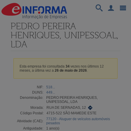
PEDRO PEREIRA
HENRIQUES, UNIPESSOAL,
LDA
Esta empresa foi consultada
34
vezes nos últimos 12
meses, a última vez a
26 de maio de 2026
.
NIF:
518...
DUNS:
449...
Denominação:
PEDRO PEREIRA HENRIQUES,
UNIPESSOAL, LDA
Morada:
RUA DE SERNADAS, 12
Código Postal:
4715-522 SÃO MAMEDE ESTE
77120 - Aluguer de veículos automóveis
Atividade (CAE):
pesados
Antiguidade:
1 ano(s)