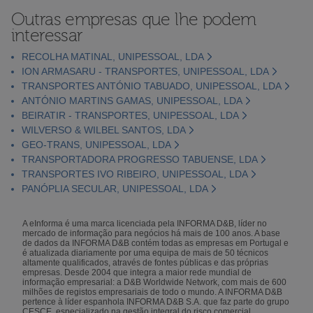
Outras empresas que lhe podem
interessar
RECOLHA MATINAL, UNIPESSOAL, LDA
ION ARMASARU - TRANSPORTES, UNIPESSOAL, LDA
TRANSPORTES ANTÓNIO TABUADO, UNIPESSOAL, LDA
ANTÓNIO MARTINS GAMAS, UNIPESSOAL, LDA
BEIRATIR - TRANSPORTES, UNIPESSOAL, LDA
WILVERSO & WILBEL SANTOS, LDA
GEO-TRANS, UNIPESSOAL, LDA
TRANSPORTADORA PROGRESSO TABUENSE, LDA
TRANSPORTES IVO RIBEIRO, UNIPESSOAL, LDA
PANÓPLIA SECULAR, UNIPESSOAL, LDA
A eInforma é uma marca licenciada pela INFORMA D&B, líder no
mercado de informação para negócios há mais de 100 anos. A base
de dados da INFORMA D&B contém todas as empresas em Portugal e
é atualizada diariamente por uma equipa de mais de 50 técnicos
altamente qualificados, através de fontes públicas e das próprias
empresas. Desde 2004 que integra a maior rede mundial de
informação empresarial: a D&B Worldwide Network, com mais de 600
milhões de registos empresariais de todo o mundo. A INFORMA D&B
pertence à líder espanhola INFORMA D&B S.A. que faz parte do grupo
CESCE, especializado na gestão integral do risco comercial.