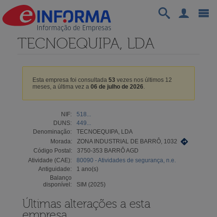
TECNOEQUIPA, LDA
Esta empresa foi consultada
53
vezes nos últimos 12
meses, a última vez a
06 de julho de 2026
.
NIF:
518...
DUNS:
449...
Denominação:
TECNOEQUIPA, LDA
Morada:
ZONA INDUSTRIAL DE BARRÔ, 1032
Código Postal:
3750-353 BARRÔ AGD
Atividade (CAE):
80090 - Atividades de segurança, n.e.
Antiguidade:
1 ano(s)
Balanço
disponível:
SIM (2025)
Últimas alterações a esta
empresa