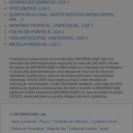
DOMINGUES BARBOSA, LDA
STATUSEDGE, LDA
QUINTA DA ALCINA - INVESTIMENTOS IMOBILIÁRIOS,
UNI...
MEMÓRIA TROPICAL, UNIPESSOAL, LDA
FOLHA DE HORTELÃ, LDA
VIGILANTECLIPSE, UNIPESSOAL, LDA
MESCLA PREMIUM, LDA
A eInforma é uma marca licenciada pela INFORMA D&B, líder no
mercado de informação para negócios há mais de 100 anos. A base
de dados da INFORMA D&B contém todas as empresas em Portugal e
é atualizada diariamente por uma equipa de mais de 50 técnicos
altamente qualificados, através de fontes públicas e das próprias
empresas. Desde 2004 que integra a maior rede mundial de
informação empresarial: a D&B Worldwide Network, com mais de 600
milhões de registos empresariais de todo o mundo. A INFORMA D&B
pertence à líder espanhola INFORMA D&B S.A. que faz parte do grupo
CESCE, especializado na gestão integral do risco comercial.
© INFORMA D&B, Lda
Sobre a eInforma
Preços
Condições de Utilização
Condições Gerais
Política de Privacidade
Mapa do Site
Política de Cookies
Ajuda